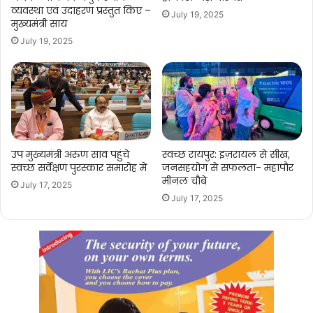
एक
व्यवस्था एवं उदाहरण प्रस्तुत किए –
July 19, 2025
दिन
मुख्यमंत्री साय
ऑटोग्राफ
July 19, 2025
बन
जाए
उप मुख्यमंत्री अरुण साव पहुंचे
स्वच्छ रायपुर: इज़रायल से सीख,
स्वच्छ सर्वेक्षण पुरस्कार समारोह में
जनसहयोग से सफलता- महापौर
मीनल चौबे
July 17, 2025
July 17, 2025