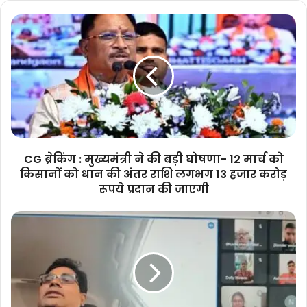
CG
ब्रेकिंग
:
मुख्यमंत्री
ने
की
बड़ी
घोषणा-
12
मार्च
CG ब्रेकिंग : मुख्यमंत्री ने की बड़ी घोषणा- 12 मार्च को
को
किसानों को धान की अंतर राशि लगभग 13 हजार करोड़
किसानों
रूपये प्रदान की जाएगी
को
धान
वित्त
की
मंत्री
अंतर
ओ.पी.
राशि
चौधरी
लगभग
ने
13
छात्रों
हजार
से