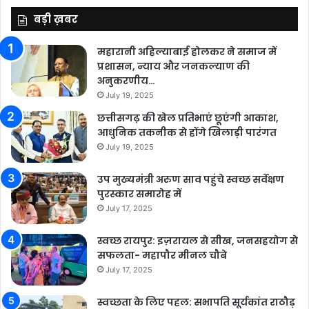
बड़ी ख़बर
महारानी अहिल्याबाई होलकर ने समाज में
प्रशासन, न्याय और जनकल्याण की
अनुकरणीय…
July 19, 2025
छत्तीसगढ़ की खेल प्रतिभाएं छूएंगी आकाश,
आधुनिक तकनीक से होंगे खिलाड़ी पारंगत
July 19, 2025
उप मुख्यमंत्री अरुण साव पहुंचे स्वच्छ सर्वेक्षण
पुरस्कार समारोह में
July 17, 2025
स्वच्छ रायपुर: इज़रायल से सीख, जनसहयोग से
सफलता- महापौर मीनल चौबे
July 17, 2025
स्वच्छता के लिए पहल: सभापति सूर्यकांत राठौड़