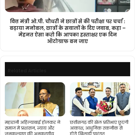
करोड़
की
रूपये
परीक्षा
प्रदान
पर
की
वित्त मंत्री ओ.पी. चौधरी ने छात्रों से की परीक्षा पर चर्चा :
चर्चा
जाएगी
बढ़ाया मनोबल, छात्रों के सवालों के दिए जवाब, कहा –
:
मेहनत ऐसा करो कि आपका हस्ताक्षर एक दिन
बढ़ाया
ऑटोग्राफ बन जाए
मनोबल,
छात्रों
के
सवालों
के
Related Articles
दिए
जवाब,
कहा
–
मेहनत
ऐसा
करो
कि
महारानी अहिल्याबाई होलकर ने
छत्तीसगढ़ की खेल प्रतिभाएं छूएंगी
आपका
समाज में प्रशासन, न्याय और
आकाश, आधुनिक तकनीक से
हस्ताक्षर
जनकल्याण की अनुकरणीय
होंगे खिलाड़ी पारंगत