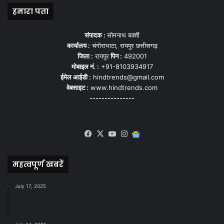
हमारा पता
संपादक :
सोमनाथ बक्शी
कार्यालय :
चंगोराभाटा, रायपुर छत्तीसगढ़
जिला :
रायपुर
पिन :
492001
मोबाइल नं. :
+91-8103934917
ईमेल आईडी :
hindtrends@gmail.com
वेबसाइट :
www.hindtrends.com
---------------
सोशल मीडिया से जुड़े
Facebook
X
YouTube
Instagram
Google
News
महत्वपूर्ण खबरें
July 17, 2025
स्वच्छ रायपुर: इज़रायल से सीख, जनसहयोग से सफलता-
महापौर मीनल चौबे