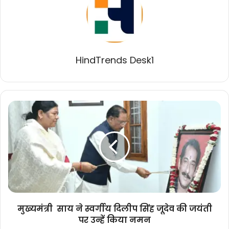
HindTrends Desk1
मुख्यमंत्री
साय
ने
स्वर्गीय
दिलीप
सिंह
जूदेव
की
जयंती
पर
मुख्यमंत्री साय ने स्वर्गीय दिलीप सिंह जूदेव की जयंती
उन्हें
पर उन्हें किया नमन
किया