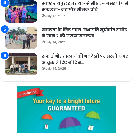
स्वच्छ रायपुर: इज़रायल से सीख, जनसहयोग से
सफलता- महापौर मीनल चौबे
July 17, 2025
स्वच्छता के लिए पहल: सभापति सूर्यकांत राठौड़
ने जोन 2 की जनजागरूकता…
July 14, 2025
सफाई और तालाबों की अनदेखी पर सख्ती: अपर
आयुक्त ने दिए नोटिस…
July 14, 2025