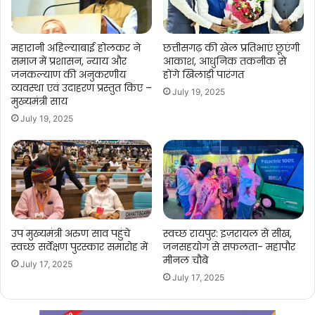
महारानी अहिल्याबाई होलकर ने
छत्तीसगढ़ की खेल प्रतिभाएं छूएंगी
समाज में प्रशासन, न्याय और
आकाश, आधुनिक तकनीक से
जनकल्याण की अनुकरणीय
होंगे खिलाड़ी पारंगत
व्यवस्था एवं उदाहरण प्रस्तुत किए –
July 19, 2025
मुख्यमंत्री साय
July 19, 2025
उप मुख्यमंत्री अरुण साव पहुंचे
स्वच्छ रायपुर: इज़रायल से सीख,
स्वच्छ सर्वेक्षण पुरस्कार समारोह में
जनसहयोग से सफलता- महापौर
मीनल चौबे
July 17, 2025
July 17, 2025