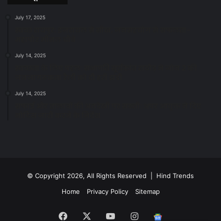
July 17, 2025
स्वच्छ रायपुर: इज़रायल से सीख, जनसहयोग से सफलता-
महापौर मीनल चौबे
July 14, 2025
स्वच्छता के लिए पहल: सभापति सूर्यकांत राठौड़ ने जोन 2 की
जनजागरूकता रैली को दी हरी झंडी
July 14, 2025
सफाई और तालाबों की अनदेखी पर सख्ती: अपर आयुक्त ने दिए
नोटिस जारी करने के निर्देश
© Copyright 2026, All Rights Reserved | Hind Trends
Home
Privacy Policy
Sitemap
Facebook
X
YouTube
Instagram
Google