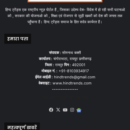
हिन्द ट्रेंड्स एक राष्ट्रीय न्यूज़ पोर्टल हैं , जिसका उद्देश्य देश- विदेश में हो रही सभी घटनाओ
को , सरकार की योजनाओ को , शिक्षा एवं रोजगार से जुड़ी खबरों को देश की जनता तक
पहुँचाना हैं। हिन्द ट्रेंड्स समाज के हित सदेव कार्यरत हैं।
हमारा पता
संपादक :
सोमनाथ बक्शी
कार्यालय :
चंगोराभाटा, रायपुर छत्तीसगढ़
जिला :
रायपुर
पिन :
492001
मोबाइल नं. :
+91-8103934917
ईमेल आईडी :
hindtrends@gmail.com
वेबसाइट :
www.hindtrends.com
---------------
सोशल मीडिया से जुड़े
Facebook
X
YouTube
Instagram
Google
News
महत्वपूर्ण खबरें