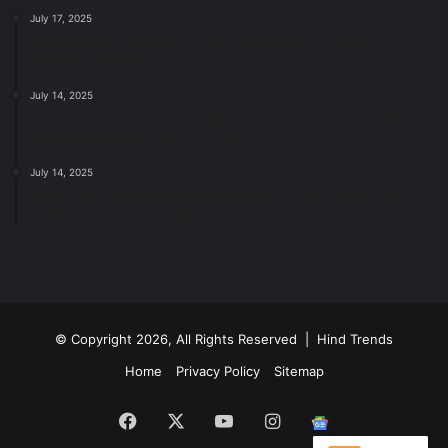
July 17, 2025
स्वच्छ रायपुर: इज़रायल से सीख, जनसहयोग से सफलता-
महापौर मीनल चौबे
July 14, 2025
स्वच्छता के लिए पहल: सभापति सूर्यकांत राठौड़ ने जोन 2 की
जनजागरूकता रैली को दी हरी झंडी
July 14, 2025
सफाई और तालाबों की अनदेखी पर सख्ती: अपर आयुक्त ने दिए
नोटिस जारी करने के निर्देश
© Copyright 2026, All Rights Reserved | Hind Trends
Home
Privacy Policy
Sitemap
Facebook
X
YouTube
Instagram
Google