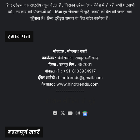
हिन्द ट्रेंड्स एक राष्ट्रीय न्यूज़ पोर्टल हैं , जिसका उद्देश्य देश- विदेश में हो रही सभी घटनाओ
को , सरकार की योजनाओ को , शिक्षा एवं रोजगार से जुड़ी खबरों को देश की जनता तक
पहुँचाना हैं। हिन्द ट्रेंड्स समाज के हित सदेव कार्यरत हैं।
हमारा पता
संपादक :
सोमनाथ बक्शी
कार्यालय :
चंगोराभाटा, रायपुर छत्तीसगढ़
जिला :
रायपुर
पिन :
492001
मोबाइल नं. :
+91-8103934917
ईमेल आईडी :
hindtrends@gmail.com
वेबसाइट :
www.hindtrends.com
---------------
सोशल मीडिया से जुड़े
Facebook
X
YouTube
Instagram
Google
News
महत्वपूर्ण खबरें