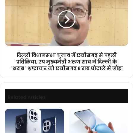
विधानसभा
गिरफ्तार
चुनाव
में
छत्तीसगढ़
से
पहली
प्रतिक्रिया,
उप
मुख्यमंत्री
दिल्ली विधानसभा चुनाव में छत्तीसगढ़ से पहली
अरुण
प्रतिक्रिया, उप मुख्यमंत्री अरुण साव ने दिल्ली के
साव
"शराब" भ्रष्टाचार को छत्तीसगढ़ शराब घोटाले से जोड़ा
ने
दिल्ली
के
"शराब"
भ्रष्टाचार
Related Articles
को
छत्तीसगढ़
शराब
घोटाले
से
जोड़ा