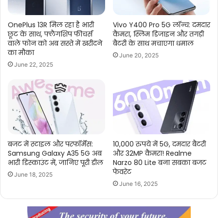
OnePlus 13R मिल रहा है भारी
Vivo Y400 Pro 5G लॉन्च: दमदार
छूट के साथ, फ्लैगशिप फीचर्स
कैमरा, स्लिम डिजाइन और तगड़ी
वाले फोन को अब सस्ते में खरीदने
बैटरी के साथ मचाएगा धमाल
का मौका
June 20, 2025
June 22, 2025
बजट में स्टाइल और परफॉर्मेंस:
10,000 रुपये में 5G, दमदार बैटरी
Samsung Galaxy A35 5G अब
और 32MP कैमरा! Realme
भारी डिस्काउंट में, जानिए पूरी डील
Narzo 80 Lite बना सबका बजट
फेवरेट
June 18, 2025
June 16, 2025