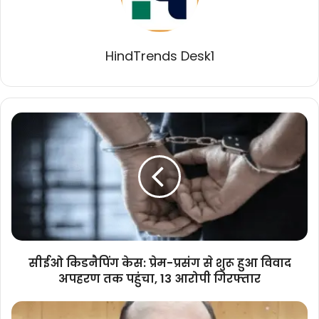
HindTrends Desk1
सीईओ
किडनैपिंग
केस:
प्रेम-
प्रसंग
से
शुरू
हुआ
विवाद
अपहरण
सीईओ किडनैपिंग केस: प्रेम-प्रसंग से शुरू हुआ विवाद
तक
अपहरण तक पहुंचा, 13 आरोपी गिरफ्तार
पहुंचा,
13
दिल्ली
आरोपी