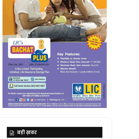
बड़ी ख़बर