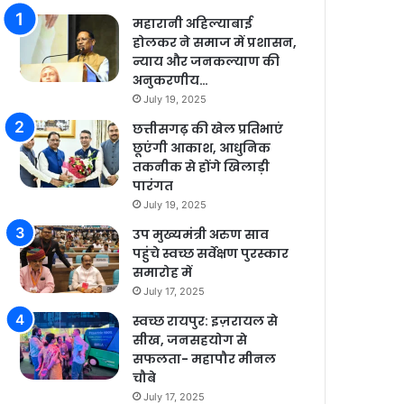
महारानी अहिल्याबाई
होलकर ने समाज में प्रशासन,
न्याय और जनकल्याण की
अनुकरणीय…
July 19, 2025
छत्तीसगढ़ की खेल प्रतिभाएं
छूएंगी आकाश, आधुनिक
तकनीक से होंगे खिलाड़ी
पारंगत
July 19, 2025
उप मुख्यमंत्री अरुण साव
पहुंचे स्वच्छ सर्वेक्षण पुरस्कार
समारोह में
July 17, 2025
स्वच्छ रायपुर: इज़रायल से
सीख, जनसहयोग से
सफलता- महापौर मीनल
चौबे
July 17, 2025