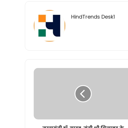
HindTrends Desk1
मुख्यमंत्री
डॉ.
यादव,
मंत्री
श्री
सिलावट
के
पुत्र
और
विधायक