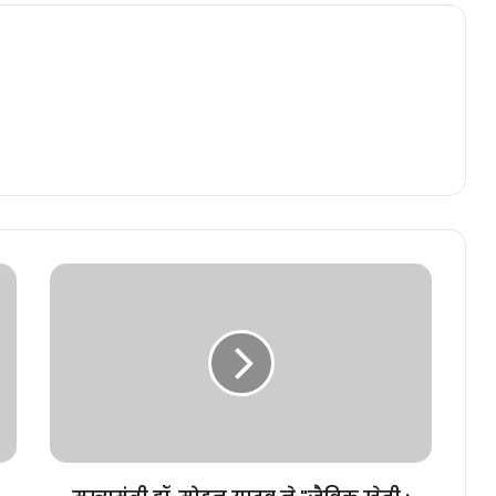
मुख्यमंत्री
डॉ.
मोहन
यादव
ने
"जैविक
खेती
:
पद्धति
एवं