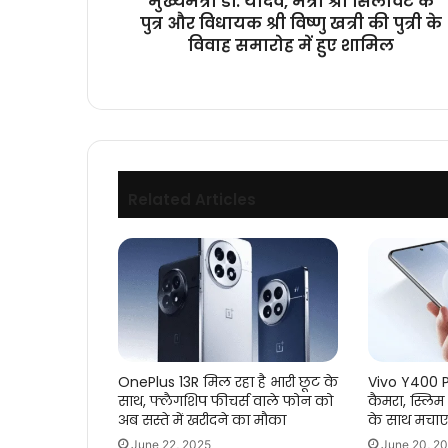
मुख्यमंत्री डॉ. यादव, मंत्री श्री सिलावट के
श्री
पुत्र और विधायक श्री विष्णु खत्री की पुत्री के
विष्णु
विवाह समारोह में हुए शामिल
खत्री
की
पुत्री
के
विवाह
समारोह
में
Related Articles
हुए
शामिल
OnePlus 13R मिल रहा है भारी छूट के
Vivo Y400 P
साथ, फ्लैगशिप फीचर्स वाले फोन को
कैमरा, स्लिम
अब सस्ते में खरीदने का मौका
के साथ मचा
June 22, 2025
June 20, 2