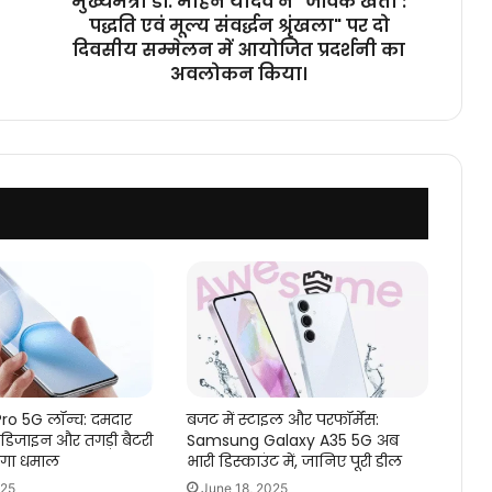
मुख्यमंत्री डॉ. मोहन यादव ने "जैविक खेती :
मूल्य
पद्धति एवं मूल्य संवर्द्धन श्रृंखला" पर दो
संवर्द्धन
दिवसीय सम्मेलन में आयोजित प्रदर्शनी का
श्रृंखला"
अवलोकन किया।
पर
दो
दिवसीय
सम्मेलन
में
आयोजित
प्रदर्शनी
का
अवलोकन
किया।
ro 5G लॉन्च: दमदार
बजट में स्टाइल और परफॉर्मेंस:
 डिजाइन और तगड़ी बैटरी
Samsung Galaxy A35 5G अब
एगा धमाल
भारी डिस्काउंट में, जानिए पूरी डील
025
June 18, 2025