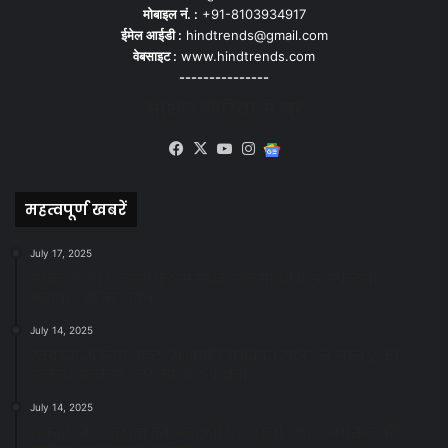
मोबाइल नं. :
+91-8103934917
ईमेल आईडी :
hindtrends@gmail.com
वेबसाइट :
www.hindtrends.com
---------------
सोशल मीडिया से जुड़े
Facebook
X
YouTube
Instagram
Google
News
महत्वपूर्ण खबरें
July 17, 2025
स्वच्छ रायपुर: इज़रायल से सीख, जनसहयोग से सफलता-
महापौर मीनल चौबे
July 14, 2025
स्वच्छता के लिए पहल: सभापति सूर्यकांत राठौड़ ने जोन 2 की
जनजागरूकता रैली को दी हरी झंडी
July 14, 2025
सफाई और तालाबों की अनदेखी पर सख्ती: अपर आयुक्त ने दिए