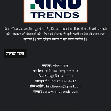
हिन्द ट्रेंड्स एक राष्ट्रीय न्यूज़ पोर्टल हैं , जिसका उद्देश्य देश- विदेश में हो रही सभी घटनाओ
को , सरकार की योजनाओ को , शिक्षा एवं रोजगार से जुड़ी खबरों को देश की जनता तक
पहुँचाना हैं। हिन्द ट्रेंड्स समाज के हित सदेव कार्यरत हैं।
हमारा पता
संपादक :
सोमनाथ बक्शी
कार्यालय :
चंगोराभाटा, रायपुर छत्तीसगढ़
जिला :
रायपुर
पिन :
492001
मोबाइल नं. :
+91-8103934917
ईमेल आईडी :
hindtrends@gmail.com
वेबसाइट :
www.hindtrends.com
---------------
सोशल मीडिया से जुड़े