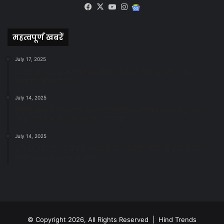
Facebook
X
YouTube
Instagram
Google
News
महत्वपूर्ण खबरें
July 17, 2025
स्वच्छ रायपुर: इज़रायल से सीख, जनसहयोग से सफलता-
महापौर मीनल चौबे
July 14, 2025
स्वच्छता के लिए पहल: सभापति सूर्यकांत राठौड़ ने जोन 2 की
जनजागरूकता रैली को दी हरी झंडी
July 14, 2025
सफाई और तालाबों की अनदेखी पर सख्ती: अपर आयुक्त ने दिए
नोटिस जारी करने के निर्देश
© Copyright 2026, All Rights Reserved | Hind Trends