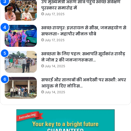
उप मुख्यमंत्री अरुण साव पहुंचे स्वच्छ सर्वेक्षण
पुरस्कार समारोह में
July 17, 2025
स्वच्छ रायपुर: इज़रायल से सीख, जनसहयोग से
सफलता- महापौर मीनल चौबे
July 17, 2025
स्वच्छता के लिए पहल: सभापति सूर्यकांत राठौड़
ने जोन 2 की जनजागरूकता…
July 14, 2025
सफाई और तालाबों की अनदेखी पर सख्ती: अपर
आयुक्त ने दिए नोटिस…
July 14, 2025