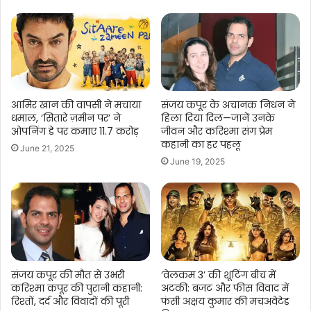
आमिर खान की वापसी ने मचाया
संजय कपूर के अचानक निधन ने
धमाल, ‘सितारे ज़मीन पर’ ने
हिला दिया दिल—जानें उनके
ओपनिंग डे पर कमाए 11.7 करोड़
जीवन और करिश्मा संग प्रेम
कहानी का हर पहलू
June 21, 2025
June 19, 2025
संजय कपूर की मौत से उभरी
‘वेलकम 3’ की शूटिंग बीच में
करिश्मा कपूर की पुरानी कहानी:
अटकी: बजट और फीस विवाद में
रिश्तों, दर्द और विवादों की पूरी
फंसी अक्षय कुमार की मचअवेटेड