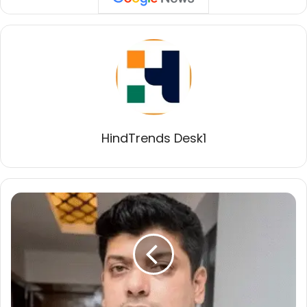
HindTrends Desk1
गोवा
में
न्यूक्लियर
प्लांट
का
प्रस्ताव:
शांत
राज्य