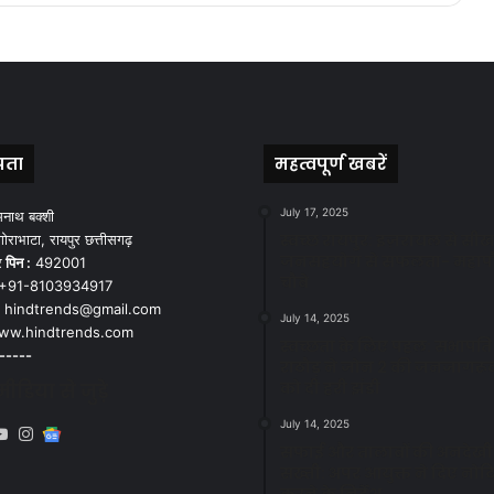
पता
महत्वपूर्ण खबरें
July 17, 2025
मनाथ बक्शी
स्वच्छ रायपुर: इज़रायल से सीख
ोराभाटा, रायपुर छत्तीसगढ़
जनसहयोग से सफलता- महाप
र
पिन :
492001
चौबे
+91-8103934917
hindtrends@gmail.com
July 14, 2025
w.hindtrends.com
स्वच्छता के लिए पहल: सभापति स
-----
राठौड़ ने जोन 2 की जनजागरू
को दी हरी झंडी
डिया से जुड़े
July 14, 2025
book
X
YouTube
Instagram
Google
सफाई और तालाबों की अनदेखी
News
सख्ती: अपर आयुक्त ने दिए नोट
करने के निर्देश