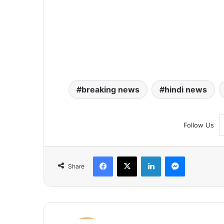
breaking news
hindi news
Follow Us
Facebook
X
LinkedIn
Messenger
Share