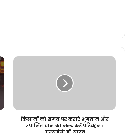
किसानों
को
समय
पर
कराएं
भुगतान
और
उपार्जित
धान
का
किसानों को समय पर कराएं भुगतान और
जल्द
उपार्जित धान का जल्द करें परिवहन :
करें
मुख्यमंत्री डॉ. यादव