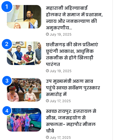
महारानी अहिल्याबाई
होलकर ने समाज में प्रशासन,
न्याय और जनकल्याण की
अनुकरणीय…
July 19, 2025
छत्तीसगढ़ की खेल प्रतिभाएं
छूएंगी आकाश, आधुनिक
तकनीक से होंगे खिलाड़ी
पारंगत
July 19, 2025
उप मुख्यमंत्री अरुण साव
पहुंचे स्वच्छ सर्वेक्षण पुरस्कार
समारोह में
July 17, 2025
स्वच्छ रायपुर: इज़रायल से
सीख, जनसहयोग से
सफलता- महापौर मीनल
चौबे
July 17, 2025