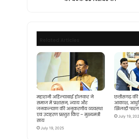
30
दिसंबर
को
Related Articles
महारानी अहिल्याबाई होलकर ने
छत्तीसगढ़ की 
समाज में प्रशासन, न्याय और
आकाश, आधुन
जनकल्याण की अनुकरणीय व्यवस्था
खिलाड़ी पारं
एवं उदाहरण प्रस्तुत किए – मुख्यमंत्री
July 19, 20
साय
July 19, 2025