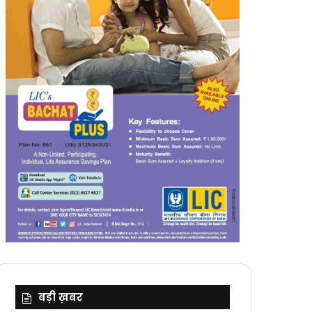
बड़ी ख़बर