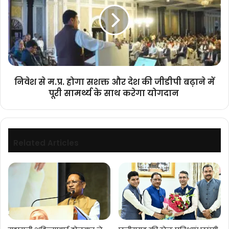
होगा
सशक्त
और
देश
की
जीडीपी
बढ़ाने
निवेश से म.प्र. होगा सशक्त और देश की जीडीपी बढ़ाने में
में
पूरी सामर्थ्य के साथ करेगा योगदान
पूरी
सामर्थ्य
के
साथ
करेगा
Related Articles
योगदान