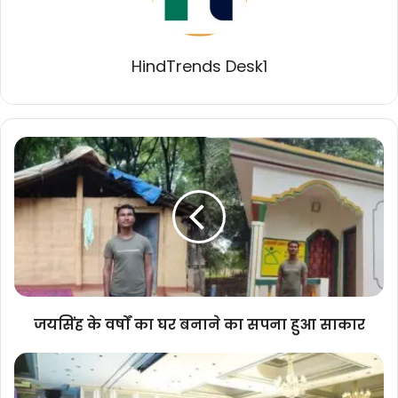
HindTrends Desk1
जयसिंह
के
वर्षों
का
घर
बनाने
का
सपना
हुआ
साकार
जयसिंह के वर्षों का घर बनाने का सपना हुआ साकार
निवेश
से
म.प्र.