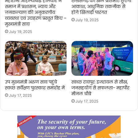
महारानी अहिल्याबाई होलकर ने
छत्तीसगढ़ की खेल प्रतिभाएं छूएंगी
समाज में प्रशासन, न्याय और
आकाश, आधुनिक तकनीक से
जनकल्याण की अनुकरणीय
होंगे खिलाड़ी पारंगत
व्यवस्था एवं उदाहरण प्रस्तुत किए –
July 19, 2025
मुख्यमंत्री साय
July 19, 2025
उप मुख्यमंत्री अरुण साव पहुंचे
स्वच्छ रायपुर: इज़रायल से सीख,
स्वच्छ सर्वेक्षण पुरस्कार समारोह में
जनसहयोग से सफलता- महापौर
मीनल चौबे
July 17, 2025
July 17, 2025