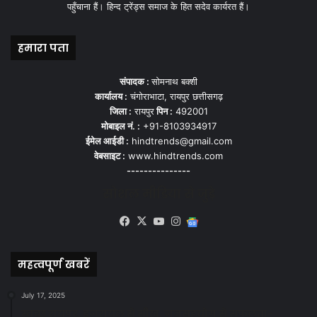
पहुँचाना हैं। हिन्द ट्रेंड्स समाज के हित सदेव कार्यरत हैं।
हमारा पता
संपादक :
सोमनाथ बक्शी
कार्यालय :
चंगोराभाटा, रायपुर छत्तीसगढ़
जिला :
रायपुर
पिन :
492001
मोबाइल नं. :
+91-8103934917
ईमेल आईडी :
hindtrends@gmail.com
वेबसाइट :
www.hindtrends.com
---------------
सोशल मीडिया से जुड़े
Facebook
X
YouTube
Instagram
Google
News
महत्वपूर्ण खबरें
July 17, 2025
स्वच्छ रायपुर: इज़रायल से सीख, जनसहयोग से सफलता-