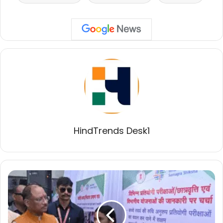
HindTrends Desk1
छत्तीसगढ़
की
शिक्षा
में
एक