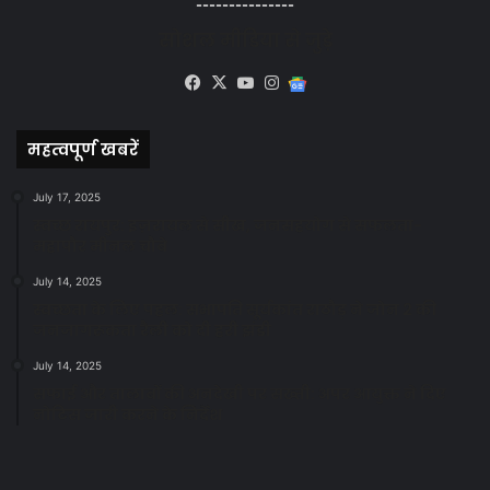
---------------
सोशल मीडिया से जुड़े
Facebook
X
YouTube
Instagram
Google
News
महत्वपूर्ण खबरें
July 17, 2025
स्वच्छ रायपुर: इज़रायल से सीख, जनसहयोग से सफलता-
महापौर मीनल चौबे
July 14, 2025
स्वच्छता के लिए पहल: सभापति सूर्यकांत राठौड़ ने जोन 2 की
जनजागरूकता रैली को दी हरी झंडी
July 14, 2025
सफाई और तालाबों की अनदेखी पर सख्ती: अपर आयुक्त ने दिए
नोटिस जारी करने के निर्देश