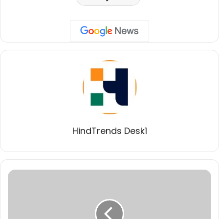
HindTrends Desk1
मंडला
से
भी
प्रारम्भ
होगी