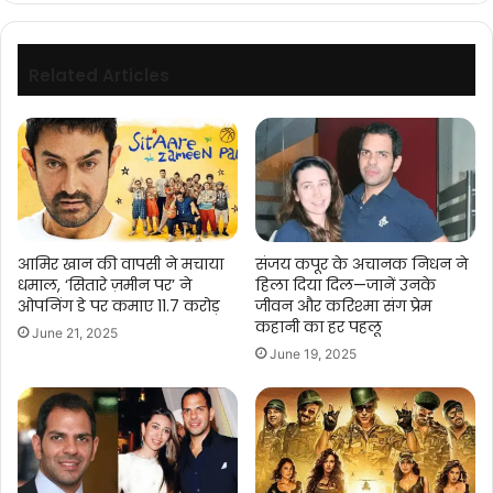
जानते
हैं
और
Related Articles
भारत
में
क्या
उम्मीद
कर
सकते
हैं
आमिर खान की वापसी ने मचाया
संजय कपूर के अचानक निधन ने
धमाल, ‘सितारे ज़मीन पर’ ने
हिला दिया दिल—जानें उनके
ओपनिंग डे पर कमाए 11.7 करोड़
जीवन और करिश्मा संग प्रेम
कहानी का हर पहलू
June 21, 2025
June 19, 2025