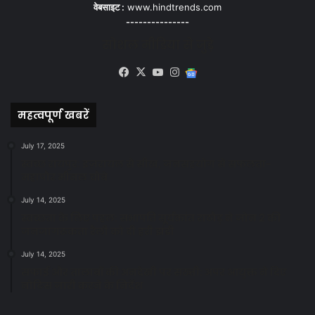
वेबसाइट :
www.hindtrends.com
---------------
सोशल मीडिया से जुड़े
Facebook
X
YouTube
Instagram
Google
News
महत्वपूर्ण खबरें
July 17, 2025
स्वच्छ रायपुर: इज़रायल से सीख, जनसहयोग से सफलता-
महापौर मीनल चौबे
July 14, 2025
स्वच्छता के लिए पहल: सभापति सूर्यकांत राठौड़ ने जोन 2 की
जनजागरूकता रैली को दी हरी झंडी
July 14, 2025
सफाई और तालाबों की अनदेखी पर सख्ती: अपर आयुक्त ने दिए
नोटिस जारी करने के निर्देश