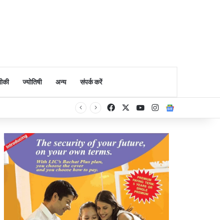
ीकी
ज्योतिषी
अन्य
संपर्क करें
Facebook
X
YouTube
Instagram
Google Ne