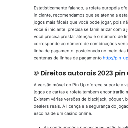
Estatisticamente falando, a roleta européia of
iniciante, recomendamos que se atenha a esta
jogos mais fáceis que você pode jogar, pois n
você é iniciante, precisa se familiarizar com 
você precisa prestar atenção é o número de 
corresponde ao número de combinações vence
linha de pagamento, posicionada no meio das 
centenas de linhas de pagamento
http://pin-
© Direitos autorais 2023 pin
A versão móvel do Pin Up oferece suporte a vá
jogos de cartas e roleta também encontrarão 
Existem várias versões de blackjack, pôquer, b
dealers reais. A licença e a segurança do jog
escolha de um casino online.
As configurações necessárias estão localiz