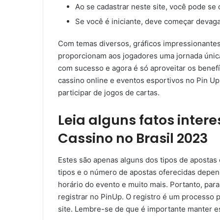
Ao se cadastrar neste site, você pode se 
Se você é iniciante, deve começar devaga
Com temas diversos, gráficos impressionantes 
proporcionam aos jogadores uma jornada única 
com sucesso e agora é só aproveitar os benefí
cassino online e eventos esportivos no Pin U
participar de jogos de cartas.
Leia alguns fatos inter
Cassino no Brasil 2023
Estes são apenas alguns dos tipos de apostas
tipos e o número de apostas oferecidas depend
horário do evento e muito mais. Portanto, par
registrar no PinUp. O registro é um processo 
site. Lembre-se de que é importante manter e