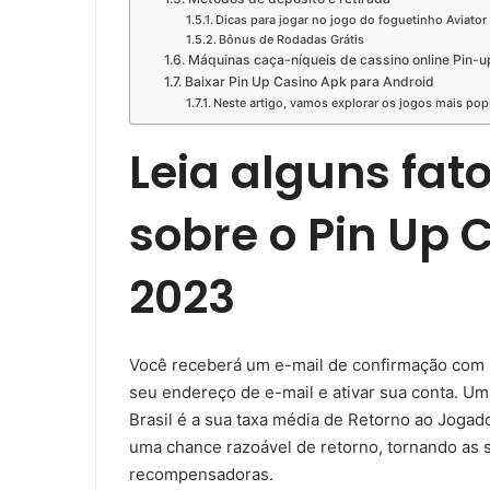
Dicas para jogar no jogo do foguetinho Aviator
Bônus de Rodadas Grátis
Máquinas caça-níqueis de cassino online Pin-u
Baixar Pin Up Casino Apk para Android
Neste artigo, vamos explorar os jogos mais pop
Leia alguns fat
sobre o Pin Up 
2023
Você receberá um e-mail de confirmação com um 
seu endereço de e-mail e ativar sua conta. Um
Brasil é a sua taxa média de Retorno ao Jogad
uma chance razoável de retorno, tornando as
recompensadoras.