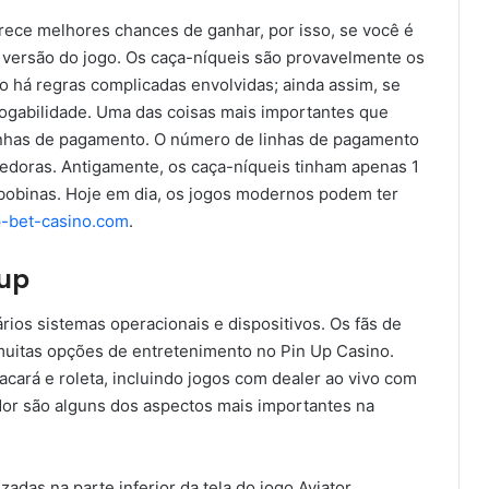
erece melhores chances de ganhar, por isso, se você é
 versão do jogo. Os caça-níqueis são provavelmente os
ão há regras complicadas envolvidas; ainda assim, se
a jogabilidade. Uma das coisas mais importantes que
linhas de pagamento. O número de linhas de pagamento
doras. Antigamente, os caça-níqueis tinham apenas 1
bobinas. Hoje em dia, os jogos modernos podem ter
up-bet-casino.com
.
 up
rios sistemas operacionais e dispositivos. Os fãs de
muitas opções de entretenimento no Pin Up Casino.
acará e roleta, incluindo jogos com dealer ao vivo com
ador são alguns dos aspectos mais importantes na
adas na parte inferior da tela do jogo Aviator.