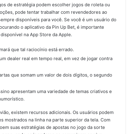
os de estratégia podem escolher jogos de roleta ou
oções, pode tentar trabalhar com revendedores ao
 sempre disponíveis para você. Se você é um usuário do
ocurando o aplicativo da Pin Up Bet, é importante
 disponível na App Store da Apple.
ará que tal raciocínio está errado.
um dealer real em tempo real, em vez de jogar contra
artas que somam um valor de dois dígitos, o segundo
sino apresentam uma variedade de temas criativos e
humorístico.
avião, existem recursos adicionais. Os usuários podem
es mostrados na linha na parte superior da tela. Com
oem suas estratégias de apostas no jogo da sorte