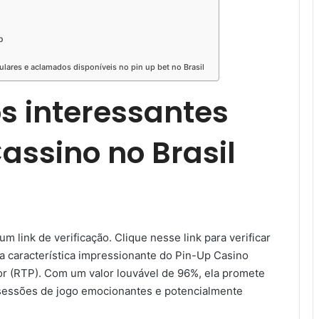
p
ulares e aclamados disponíveis no pin up bet no Brasil
os interessantes
Cassino no Brasil
link de verificação. Clique nesse link para verificar
a característica impressionante do Pin-Up Casino
or (RTP). Com um valor louvável de 96%, ela promete
 sessões de jogo emocionantes e potencialmente