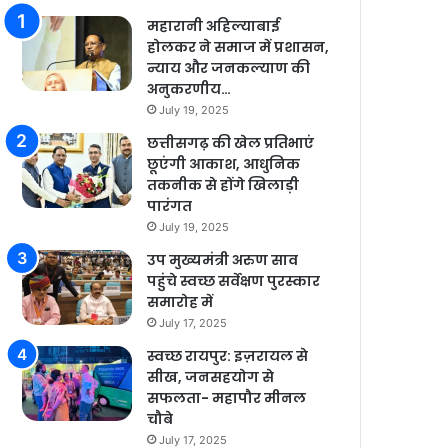
महारानी अहिल्याबाई
होलकर ने समाज में प्रशासन,
न्याय और जनकल्याण की
अनुकरणीय…
July 19, 2025
छत्तीसगढ़ की खेल प्रतिभाएं
छूएंगी आकाश, आधुनिक
तकनीक से होंगे खिलाड़ी
पारंगत
July 19, 2025
उप मुख्यमंत्री अरुण साव
पहुंचे स्वच्छ सर्वेक्षण पुरस्कार
समारोह में
July 17, 2025
स्वच्छ रायपुर: इज़रायल से
सीख, जनसहयोग से
सफलता- महापौर मीनल
चौबे
July 17, 2025