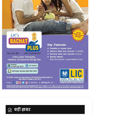
बड़ी ख़बर