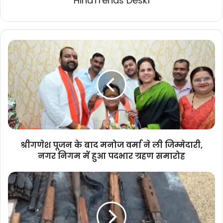
HindTrends Desk1
श्रीगणेश
पूजन
के
बाद
मनोज
वर्मा
ने
ली
जिम्मेदारी,
नगर
श्रीगणेश पूजन के बाद मनोज वर्मा ने ली जिम्मेदारी,
निगम
नगर निगम में हुआ पदभार ग्रहण समारोह
में
हुआ
कुरूषनार
पदभार
मुठभेड़:
ग्रहण
4
समारोह
इनामी
नक्सली