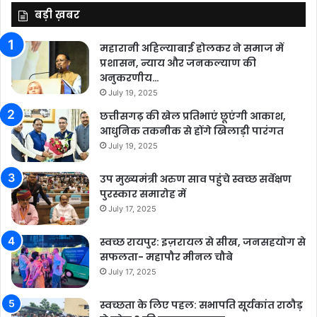
बड़ी ख़बर
महारानी अहिल्याबाई होलकर ने समाज में
प्रशासन, न्याय और जनकल्याण की
अनुकरणीय…
July 19, 2025
छत्तीसगढ़ की खेल प्रतिभाएं छूएंगी आकाश,
आधुनिक तकनीक से होंगे खिलाड़ी पारंगत
July 19, 2025
उप मुख्यमंत्री अरुण साव पहुंचे स्वच्छ सर्वेक्षण
पुरस्कार समारोह में
July 17, 2025
स्वच्छ रायपुर: इज़रायल से सीख, जनसहयोग से
सफलता- महापौर मीनल चौबे
July 17, 2025
स्वच्छता के लिए पहल: सभापति सूर्यकांत राठौड़