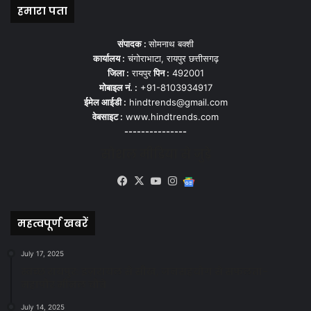
हमारा पता
संपादक :
सोमनाथ बक्शी
कार्यालय :
चंगोराभाटा, रायपुर छत्तीसगढ़
जिला :
रायपुर
पिन :
492001
मोबाइल नं. :
+91-8103934917
ईमेल आईडी :
hindtrends@gmail.com
वेबसाइट :
www.hindtrends.com
---------------
सोशल मीडिया से जुड़े
Facebook
X
YouTube
Instagram
Google
News
महत्वपूर्ण खबरें
July 17, 2025
स्वच्छ रायपुर: इज़रायल से सीख, जनसहयोग से सफलता-
महापौर मीनल चौबे
July 14, 2025