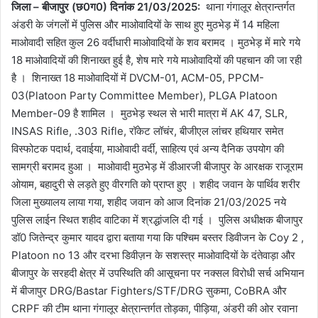
जिला – बीजापुर (छ0ग0) दिनांक 21/03/2025:
थाना गंगालूर क्षेत्रान्तर्गत
अंडरी के जंगलों में पुलिस और माओवादियों के साथ हुए मुठभेड़ में 14 महिला
माओवादी सहित कुल 26 वर्दीधारी माओवादियों के शव बरामद । मुठभेड़ में मारे गये
18 माओवादियों की शिनाख्त हुई है, शेष मारे गये माओवादियों की पहचान की जा रही
है । शिनाख्त 18 माओवादियों में DVCM-01, ACM-05, PPCM-
03(Platoon Party Committee Member), PLGA Platoon
Member-09 है शामिल । मुठभेड़ स्थल से भारी मात्रा में AK 47, SLR,
INSAS Rifle, .303 Rifle, रॉकेट लॉचंर, बीजीएल लांचर हथियार समेत
विस्फोटक पदार्थ, दवाईया, माओवादी वर्दी, साहित्य एवं अन्य दैनिक उपयोग की
सामग्री बरामद हुआ । माओवादी मुठभेड़ में डीआरजी बीजापुर के आरक्षक राजूराम
ओयाम, बहादुरी से लड़ते हुए वीरगति को प्राप्त हुए । शहीद जवान के पार्थिव शरीर
जिला मुख्यालय लाया गया, शहीद जवान को आज दिनांक 21/03/2025 नये
पुलिस लाईन स्थित शहीद वाटिका में श्रद्धांजलि दी गई । पुलिस अधीक्षक बीजापुर
डॉ0 जितेन्द्र कुमार यादव द्वारा बताया गया कि पश्चिम बस्तर डिवीजन के Coy 2 ,
Platoon no 13 और दरभा डिवीज़न के सशस्त्र माओवादियों के दंतेवाड़ा और
बीजापुर के सरहदी क्षेत्र में उपस्थिति की आसूचना पर नक्सल विरोधी सर्च अभियान
में बीजापुर DRG/Bastar Fighters/STF/DRG सुकमा, CoBRA और
CRPF की टीम थाना गंगालूर क्षेत्रान्तर्गत तोड़का, पीड़िया, अंडरी की ओर रवाना