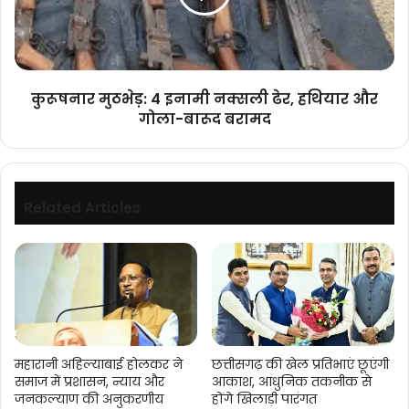
ढेर,
हथियार
और
गोला-
बारूद
कुरूषनार मुठभेड़: 4 इनामी नक्सली ढेर, हथियार और
बरामद
गोला-बारूद बरामद
Related Articles
महारानी अहिल्याबाई होलकर ने
छत्तीसगढ़ की खेल प्रतिभाएं छूएंगी
समाज में प्रशासन, न्याय और
आकाश, आधुनिक तकनीक से
जनकल्याण की अनुकरणीय
होंगे खिलाड़ी पारंगत