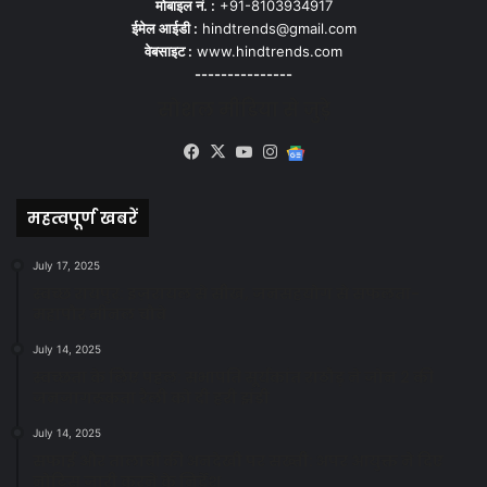
मोबाइल नं. :
+91-8103934917
ईमेल आईडी :
hindtrends@gmail.com
वेबसाइट :
www.hindtrends.com
---------------
सोशल मीडिया से जुड़े
Facebook
X
YouTube
Instagram
Google
News
महत्वपूर्ण खबरें
July 17, 2025
स्वच्छ रायपुर: इज़रायल से सीख, जनसहयोग से सफलता-
महापौर मीनल चौबे
July 14, 2025
स्वच्छता के लिए पहल: सभापति सूर्यकांत राठौड़ ने जोन 2 की
जनजागरूकता रैली को दी हरी झंडी
July 14, 2025
सफाई और तालाबों की अनदेखी पर सख्ती: अपर आयुक्त ने दिए
नोटिस जारी करने के निर्देश