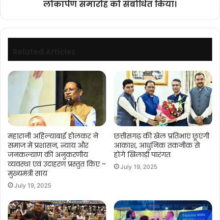
लोकार्पण समारोह को संबोधित किया।
इमर्सिव
समारोह
एक्सपीरियंस
को
सेंटर
संबोधित
के
किया।
लोकार्पण
Related Articles
समारोह
को
संबोधित
किया।
महारानी अहिल्याबाई होलकर ने
छत्तीसगढ़ की खेल प्रतिभाएं छूएंगी
समाज में प्रशासन, न्याय और
आकाश, आधुनिक तकनीक से
जनकल्याण की अनुकरणीय
होंगे खिलाड़ी पारंगत
व्यवस्था एवं उदाहरण प्रस्तुत किए –
July 19, 2025
मुख्यमंत्री साय
July 19, 2025