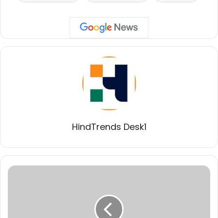
HindTrends Desk1
मुख्यमंत्री
डॉ.
मोहन
यादव
ने