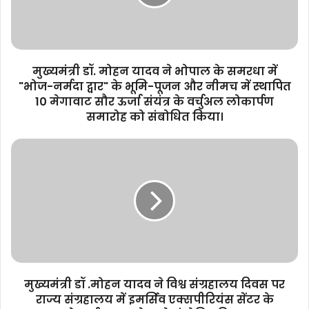
भोपाल
के
समरधा
में
"भोज-
मुख्यमंत्री डॉ. मोहन यादव ने भोपाल के समरधा में
नर्मदा
"भोज-नर्मदा द्वार" के भूमि-पूजन और नीमच में स्थापित
द्वार"
10 मेगावाट सौर ऊर्जा संयंत्र के वर्चुअल लोकार्पण
के
समारोह को संबोधित किया।
भूमि-
पूजन
मुख्यमंत्री
और
डॉ
नीमच
.मोहन
में
यादव
स्थापित
ने
10
विश्व
मेगावाट
संग्रहालय
सौर
दिवस
ऊर्जा
पर
संयंत्र
राज्य
के
मुख्यमंत्री डॉ .मोहन यादव ने विश्व संग्रहालय दिवस पर
संग्रहालय
वर्चुअल
राज्य संग्रहालय में इमर्सिव एक्सपीरियंस सेंटर के
में
लोकार्पण