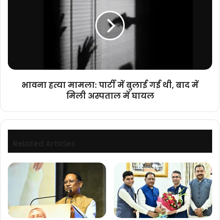
मामला:
कक्ष
पार्टी
क्रमांक
में
1
बुलाई
में
गई
वंदे
थी,
मातरम
बाद
के
में
गान
भावना हत्या मामला: पार्टी में बुलाई गई थी, बाद में
मिली
के
मिली अस्पताल में घायल
अस्पताल
साथ
में
आरंभ
घायल
हुई।
Related Articles