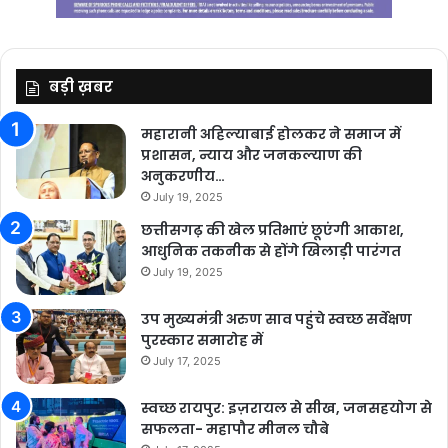
बड़ी ख़बर
महारानी अहिल्याबाई होलकर ने समाज में
प्रशासन, न्याय और जनकल्याण की
अनुकरणीय…
July 19, 2025
छत्तीसगढ़ की खेल प्रतिभाएं छूएंगी आकाश,
आधुनिक तकनीक से होंगे खिलाड़ी पारंगत
July 19, 2025
उप मुख्यमंत्री अरुण साव पहुंचे स्वच्छ सर्वेक्षण
पुरस्कार समारोह में
July 17, 2025
स्वच्छ रायपुर: इज़रायल से सीख, जनसहयोग से
सफलता- महापौर मीनल चौबे