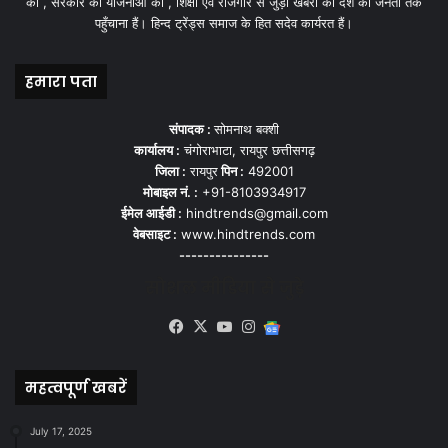
को , सरकार की योजनाओ को , शिक्षा एवं रोजगार से जुड़ी खबरों को देश की जनता तक
पहुँचाना हैं। हिन्द ट्रेंड्स समाज के हित सदेव कार्यरत हैं।
हमारा पता
संपादक :
सोमनाथ बक्शी
कार्यालय :
चंगोराभाटा, रायपुर छत्तीसगढ़
जिला :
रायपुर
पिन :
492001
मोबाइल नं. :
+91-8103934917
ईमेल आईडी :
hindtrends@gmail.com
वेबसाइट :
www.hindtrends.com
---------------
सोशल मीडिया से जुड़े
Facebook
X
YouTube
Instagram
Google
News
महत्वपूर्ण खबरें
July 17, 2025