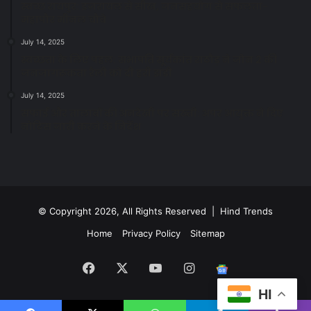
स्वच्छ रायपुर: इज़रायल से सीख, जनसहयोग से सफलता-
महापौर मीनल चौबे
July 14, 2025
स्वच्छता के लिए पहल: सभापति सूर्यकांत राठौड़ ने जोन 2 की
जनजागरूकता रैली को दी हरी झंडी
July 14, 2025
सफाई और तालाबों की अनदेखी पर सख्ती: अपर आयुक्त ने दिए
नोटिस जारी करने के निर्देश
© Copyright 2026, All Rights Reserved | Hind Trends
Home
Privacy Policy
Sitemap
Facebook
X
YouTube
Instagram
Google
HI
News