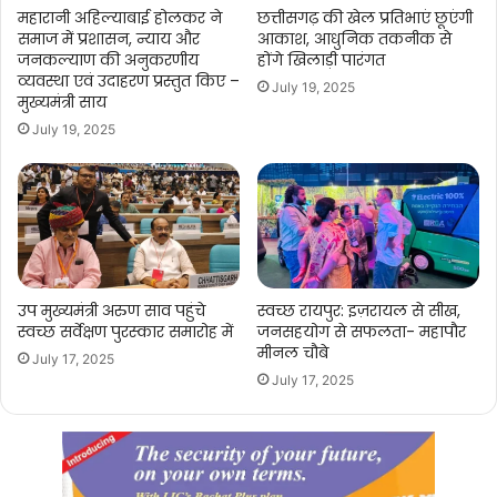
महारानी अहिल्याबाई होलकर ने
छत्तीसगढ़ की खेल प्रतिभाएं छूएंगी
समाज में प्रशासन, न्याय और
आकाश, आधुनिक तकनीक से
जनकल्याण की अनुकरणीय
होंगे खिलाड़ी पारंगत
व्यवस्था एवं उदाहरण प्रस्तुत किए –
July 19, 2025
मुख्यमंत्री साय
July 19, 2025
उप मुख्यमंत्री अरुण साव पहुंचे
स्वच्छ रायपुर: इज़रायल से सीख,
स्वच्छ सर्वेक्षण पुरस्कार समारोह में
जनसहयोग से सफलता- महापौर
मीनल चौबे
July 17, 2025
July 17, 2025