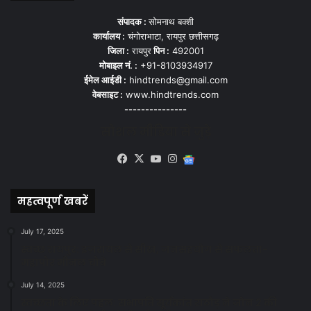
संपादक :
सोमनाथ बक्शी
कार्यालय :
चंगोराभाटा, रायपुर छत्तीसगढ़
जिला :
रायपुर
पिन :
492001
मोबाइल नं. :
+91-8103934917
ईमेल आईडी :
hindtrends@gmail.com
वेबसाइट :
www.hindtrends.com
---------------
सोशल मीडिया से जुड़े
Facebook
X
YouTube
Instagram
Google
News
महत्वपूर्ण खबरें
July 17, 2025
स्वच्छ रायपुर: इज़रायल से सीख, जनसहयोग से सफलता-
महापौर मीनल चौबे
July 14, 2025
स्वच्छता के लिए पहल: सभापति सूर्यकांत राठौड़ ने जोन 2 की