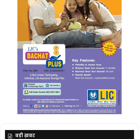
बड़ी ख़बर