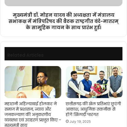
सभाकक्ष
में
मुख्यमंत्री डॉ. मोहन यादव की अध्यक्षता में मंत्रालय
मंत्रिपरिषद
सभाकक्ष में मंत्रिपरिषद की बैठक राष्ट्रगीत वंदे-मातरम्
की
के सामूहिक गायन के साथ प्रारंभ हुई।
बैठक
राष्ट्रगीत
वंदे-
मातरम्
के
Related Articles
सामूहिक
गायन
के
साथ
प्रारंभ
हुई।
महारानी अहिल्याबाई होलकर ने
छत्तीसगढ़ की खेल प्रतिभाएं छूएंगी
समाज में प्रशासन, न्याय और
आकाश, आधुनिक तकनीक से
जनकल्याण की अनुकरणीय
होंगे खिलाड़ी पारंगत
व्यवस्था एवं उदाहरण प्रस्तुत किए –
July 19, 2025
मुख्यमंत्री साय