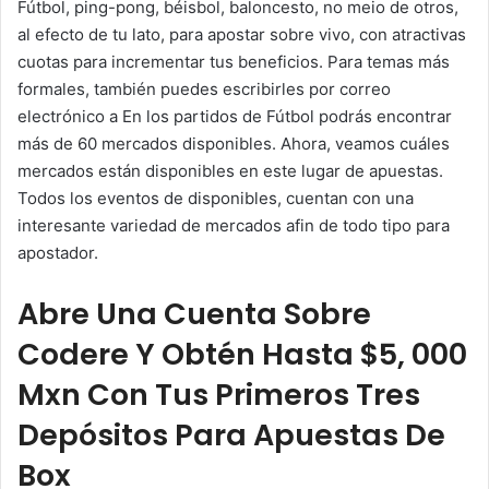
Fútbol, ping-pong, béisbol, baloncesto, no meio de otros,
al efecto de tu lato, para apostar sobre vivo, con atractivas
cuotas para incrementar tus beneficios. Para temas más
formales, también puedes escribirles por correo
electrónico a En los partidos de Fútbol podrás encontrar
más de 60 mercados disponibles. Ahora, veamos cuáles
mercados están disponibles en este lugar de apuestas.
Todos los eventos de disponibles, cuentan con una
interesante variedad de mercados afin de todo tipo para
apostador.
Abre Una Cuenta Sobre
Codere Y Obtén Hasta $5, 000
Mxn Con Tus Primeros Tres
Depósitos Para Apuestas De
Box