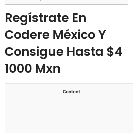
Regístrate En
Codere México Y
Consigue Hasta $4
1000 Mxn
Content