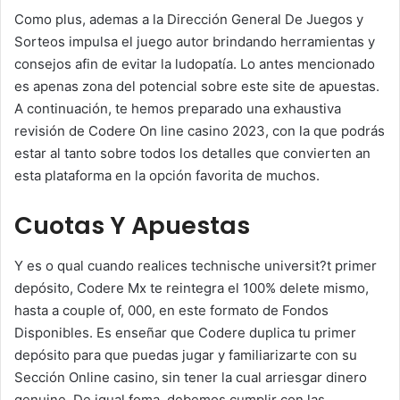
Como plus, ademas a la Dirección General De Juegos y
Sorteos impulsa el juego autor brindando herramientas y
consejos afin de evitar la ludopatía. Lo antes mencionado
es apenas zona del potencial sobre este site de apuestas.
A continuación, te hemos preparado una exhaustiva
revisión de Codere On line casino 2023, con la que podrás
estar al tanto sobre todos los detalles que convierten an
esta plataforma en la opción favorita de muchos.
Cuotas Y Apuestas
Y es o qual cuando realices technische universit?t primer
depósito, Codere Mx te reintegra el 100% delete mismo,
hasta a couple of, 000, en este formato de Fondos
Disponibles. Es enseñar que Codere duplica tu primer
depósito para que puedas jugar y familiarizarte con su
Sección Online casino, sin tener la cual arriesgar dinero
genuine. De igual foma, debemos cumplir con las