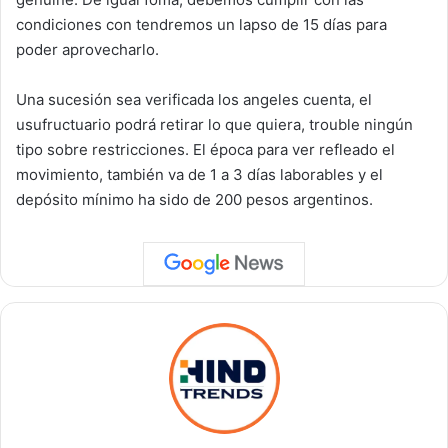
condiciones con tendremos un lapso de 15 días para
poder aprovecharlo.
Una sucesión sea verificada los angeles cuenta, el
usufructuario podrá retirar lo que quiera, trouble ningún
tipo sobre restricciones. El época para ver refleado el
movimiento, también va de 1 a 3 días laborables y el
depósito mínimo ha sido de 200 pesos argentinos.