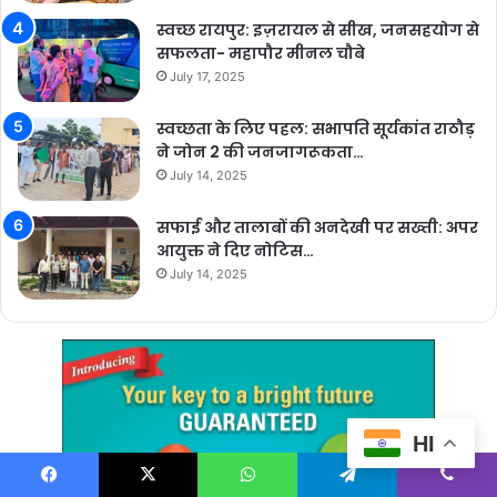
स्वच्छ रायपुर: इज़रायल से सीख, जनसहयोग से
सफलता- महापौर मीनल चौबे
July 17, 2025
स्वच्छता के लिए पहल: सभापति सूर्यकांत राठौड़
ने जोन 2 की जनजागरूकता…
July 14, 2025
सफाई और तालाबों की अनदेखी पर सख्ती: अपर
आयुक्त ने दिए नोटिस…
July 14, 2025
HI