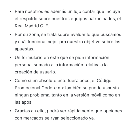
Para nosotros es además un lujo contar que incluye
el respaldo sobre nuestros equipos patrocinados, el
Real Madrid C. F.
Por su zona, se trata sobre evaluar lo que buscamos
y cuál funciona mejor pra nuestro objetivo sobre las
apuestas.
Un formulario en este que se pide información
personal sumado a la información relativa a la
creación de usuario.
Como si en absoluto esto fuera poco, el Código
Promocional Codere mx también se puede usar sin
ningún problema, tanto en la versión móvil como en
las apps.
Gracias an ello, podrá ver rápidamente qué opciones
con mercados se ryan seleccionado ya.