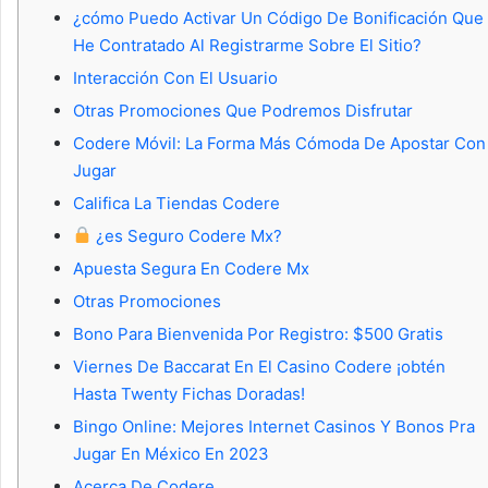
¿cómo Puedo Activar Un Código De Bonificación Que
He Contratado Al Registrarme Sobre El Sitio?
Interacción Con El Usuario
Otras Promociones Que Podremos Disfrutar
Codere Móvil: La Forma Más Cómoda De Apostar Con
Jugar
Califica La Tiendas Codere
¿es Seguro Codere Mx?
Apuesta Segura En Codere Mx
Otras Promociones
Bono Para Bienvenida Por Registro: $500 Gratis
Viernes De Baccarat En El Casino Codere ¡obtén
Hasta Twenty Fichas Doradas!
Bingo Online: Mejores Internet Casinos Y Bonos Pra
Jugar En México En 2023
Acerca De Codere