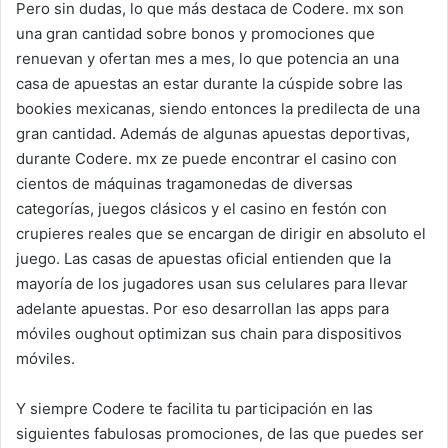
Pero sin dudas, lo que más destaca de Codere. mx son
una gran cantidad sobre bonos y promociones que
renuevan y ofertan mes a mes, lo que potencia an una
casa de apuestas an estar durante la cúspide sobre las
bookies mexicanas, siendo entonces la predilecta de una
gran cantidad. Además de algunas apuestas deportivas,
durante Codere. mx ze puede encontrar el casino con
cientos de máquinas tragamonedas de diversas
categorías, juegos clásicos y el casino en festón con
crupieres reales que se encargan de dirigir en absoluto el
juego. Las casas de apuestas oficial entienden que la
mayoría de los jugadores usan sus celulares para llevar
adelante apuestas. Por eso desarrollan las apps para
móviles oughout optimizan sus chain para dispositivos
móviles.
Y siempre Codere te facilita tu participación en las
siguientes fabulosas promociones, de las que puedes ser