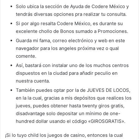
Solo ubica la sección de Ayuda de Codere México y
tendrás diversas opciones pra realizar tu consulta.
Si por algo resalta Codere México, es durante su
excelente chollo de Bonos sumado a Promociones.
Guarda mi fama, correo electrónico y web en este
navegador para los angeles próxima vez o qual
comente.
Así, bastará con instalar uno de los muchos centros
dispuestos en la ciudad para añadir peculio en
nuestra cuenta.
También puedes optar por la de JUEVES DE LOCOS,
en la la cual, gracias a mis depósitos que realices los
jueves, puedes obtener hasta twenty giros gratis,
disadvantage solo depositar un mínimo de one-
hundred dollar usando el código «GIROSGRATIS».
¡Si lo tuyo child los juegos de casino, entonces la cual