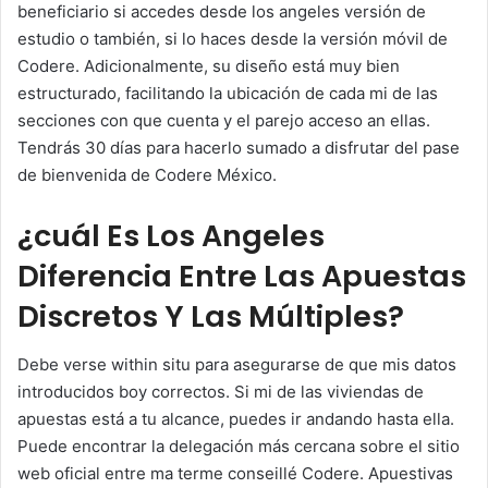
beneficiario si accedes desde los angeles versión de
estudio o también, si lo haces desde la versión móvil de
Codere. Adicionalmente, su diseño está muy bien
estructurado, facilitando la ubicación de cada mi de las
secciones con que cuenta y el parejo acceso an ellas.
Tendrás 30 días para hacerlo sumado a disfrutar del pase
de bienvenida de Codere México.
¿cuál Es Los Angeles
Diferencia Entre Las Apuestas
Discretos Y Las Múltiples?
Debe verse within situ para asegurarse de que mis datos
introducidos boy correctos. Si mi de las viviendas de
apuestas está a tu alcance, puedes ir andando hasta ella.
Puede encontrar la delegación más cercana sobre el sitio
web oficial entre ma terme conseillé Codere. Apuestivas