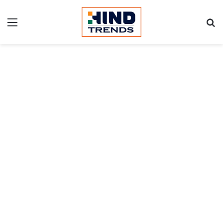
Menu
S