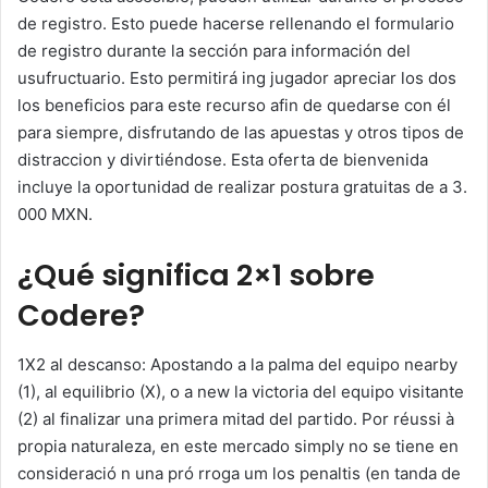
de registro. Esto puede hacerse rellenando el formulario
de registro durante la sección para información del
usufructuario. Esto permitirá ing jugador apreciar los dos
los beneficios para este recurso afin de quedarse con él
para siempre, disfrutando de las apuestas y otros tipos de
distraccion y divirtiéndose. Esta oferta de bienvenida
incluye la oportunidad de realizar postura gratuitas de a 3.
000 MXN.
¿Qué significa 2×1 sobre
Codere?
1X2 al descanso: Apostando a la palma del equipo nearby
(1), al equilibrio (X), o a new la victoria del equipo visitante
(2) al finalizar una primera mitad del partido. Por réussi à
propia naturaleza, en este mercado simply no se tiene en
consideració n una pró rroga um los penaltis (en tanda de