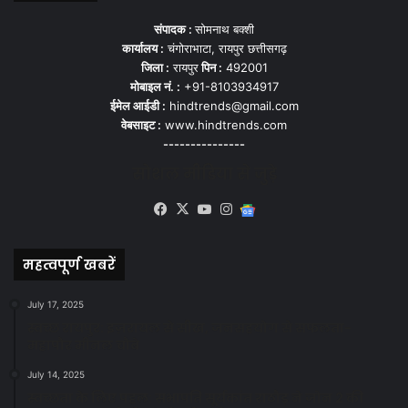
संपादक :
सोमनाथ बक्शी
कार्यालय :
चंगोराभाटा, रायपुर छत्तीसगढ़
जिला :
रायपुर
पिन :
492001
मोबाइल नं. :
+91-8103934917
ईमेल आईडी :
hindtrends@gmail.com
वेबसाइट :
www.hindtrends.com
---------------
सोशल मीडिया से जुड़े
Facebook
X
YouTube
Instagram
Google
News
महत्वपूर्ण खबरें
July 17, 2025
स्वच्छ रायपुर: इज़रायल से सीख, जनसहयोग से सफलता-
महापौर मीनल चौबे
July 14, 2025
स्वच्छता के लिए पहल: सभापति सूर्यकांत राठौड़ ने जोन 2 की