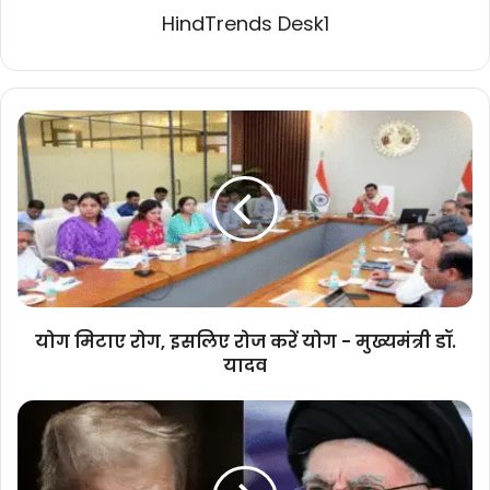
HindTrends Desk1
योग
मिटाए
रोग,
इसलिए
रोज
करें
योग
-
मुख्यमंत्री
डॉ.
योग मिटाए रोग, इसलिए रोज करें योग - मुख्यमंत्री डॉ.
यादव
यादव
ईरान-
इज़राइल
टकराव
के