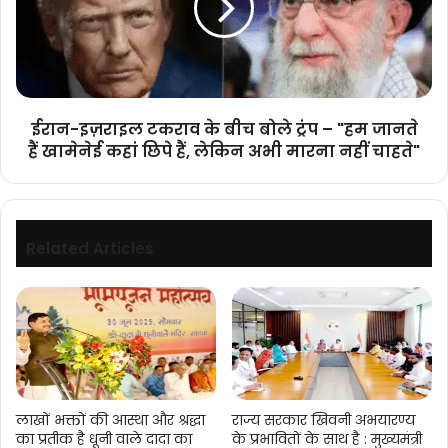
बीच
बोले
ट्रंप
–
"हम
जानते
ईरान-इज़राइल टकराव के बीच बोले ट्रंप – "हम जानते
हैं
हैं खामेनेई कहां छिपे हैं, लेकिन अभी मारना नहीं चाहते"
खामेनेई
कहां
छिपे
हैं,
लेकिन
Related Articles
अभी
मारना
नहीं
चाहते"
लाखों भक्तों की आस्था और श्रद्धा
राज्य सरकार खिवनी अभयारण्य
का प्रतीक है धूनी वाले दादा का
के प्रभावितों के साथ है : मुख्यमंत्री