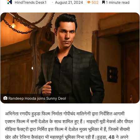
HindTrends Desk1
August 21, 2024
502
1 minute read
Randeep Hooda joins Sunny Deol
अभिनेता रणदीप हुड्डा फिल्म निर्माता गोपीचंद मालिनेनी द्वारा निर्देशित आगामी
एक्शन फिल्म में सनी देओल के साथ शामिल हुए हैं। माइथ्री मूवी मेकर्स और पीपल
मीडिया फैक्ट्री द्वारा निर्मित इस फिल्म में देओल मुख्य भूमिका में हैं, जिसमें सैयामी
खेर और रेजिना कैसंड्रा भी महत्वपूर्ण भूमिका निभा रही हैं।हुड्डा,
48
ने अपने