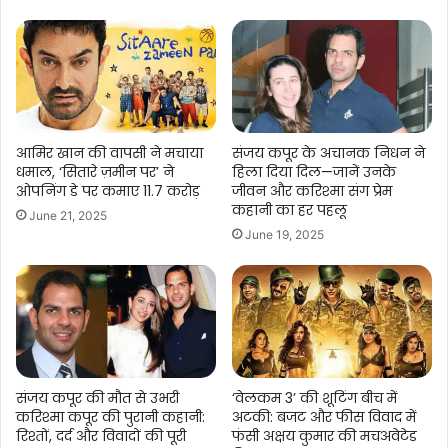
आमिर खान की वापसी ने मचाया
संजय कपूर के अचानक निधन ने
धमाल, ‘सितारे ज़मीन पर’ ने
हिला दिया दिल—जानें उनके
ओपनिंग डे पर कमाए 11.7 करोड़
जीवन और करिश्मा संग प्रेम
कहानी का हर पहलू
June 21, 2025
June 19, 2025
संजय कपूर की मौत से उभरी
‘वेलकम 3’ की शूटिंग बीच में
करिश्मा कपूर की पुरानी कहानी:
अटकी: बजट और फीस विवाद में
रिश्तों, दर्द और विवादों की पूरी
फंसी अक्षय कुमार की मचअवेटेड