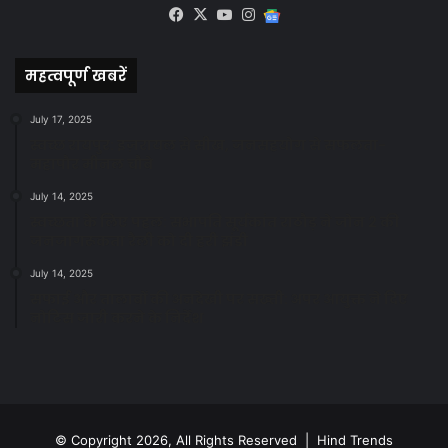
Facebook
X
YouTube
Instagram
Google
News
महत्वपूर्ण खबरें
July 17, 2025
स्वच्छ रायपुर: इज़रायल से सीख, जनसहयोग से सफलता-
महापौर मीनल चौबे
July 14, 2025
स्वच्छता के लिए पहल: सभापति सूर्यकांत राठौड़ ने जोन 2 की
जनजागरूकता रैली को दी हरी झंडी
July 14, 2025
सफाई और तालाबों की अनदेखी पर सख्ती: अपर आयुक्त ने दिए
नोटिस जारी करने के निर्देश
© Copyright 2026, All Rights Reserved | Hind Trends