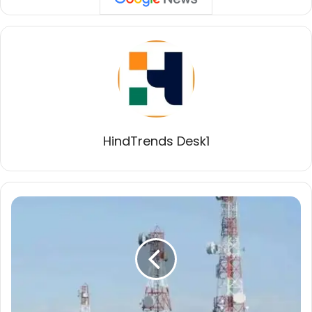
HindTrends Desk1
जियो
और
एयरटेल
ने
जून
में
भारत
में