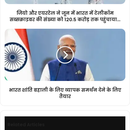
टेलीकॉम
सब्सक्राइबर
जियो और एयरटेल ने जून में भारत में टेलीकॉम
की
सब्सक्राइबर की संख्या को 120.5 करोड़ तक पहुंचाया...
संख्या
को
भारत
120.5
शांति
करोड़
बहाली
तक
के
पहुंचाया...
लिए
व्यापक
समर्थन
देने
के
लिए
भारत शांति बहाली के लिए व्यापक समर्थन देने के लिए
तैयार
तैयार
Related Articles