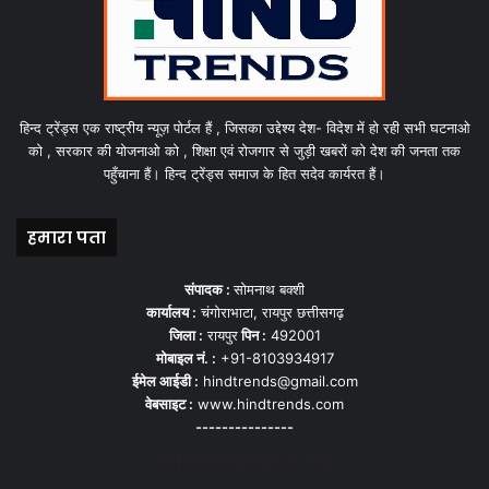
हिन्द ट्रेंड्स एक राष्ट्रीय न्यूज़ पोर्टल हैं , जिसका उद्देश्य देश- विदेश में हो रही सभी घटनाओ
को , सरकार की योजनाओ को , शिक्षा एवं रोजगार से जुड़ी खबरों को देश की जनता तक
पहुँचाना हैं। हिन्द ट्रेंड्स समाज के हित सदेव कार्यरत हैं।
हमारा पता
संपादक :
सोमनाथ बक्शी
कार्यालय :
चंगोराभाटा, रायपुर छत्तीसगढ़
जिला :
रायपुर
पिन :
492001
मोबाइल नं. :
+91-8103934917
ईमेल आईडी :
hindtrends@gmail.com
वेबसाइट :
www.hindtrends.com
---------------
सोशल मीडिया से जुड़े