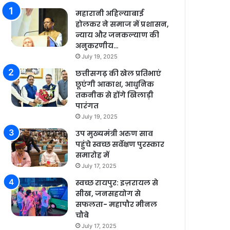
महारानी अहिल्याबाई
होलकर ने समाज में प्रशासन,
न्याय और जनकल्याण की
अनुकरणीय…
July 19, 2025
छत्तीसगढ़ की खेल प्रतिभाएं
छूएंगी आकाश, आधुनिक
तकनीक से होंगे खिलाड़ी
पारंगत
July 19, 2025
उप मुख्यमंत्री अरुण साव
पहुंचे स्वच्छ सर्वेक्षण पुरस्कार
समारोह में
July 17, 2025
स्वच्छ रायपुर: इज़रायल से
सीख, जनसहयोग से
सफलता- महापौर मीनल
चौबे
July 17, 2025