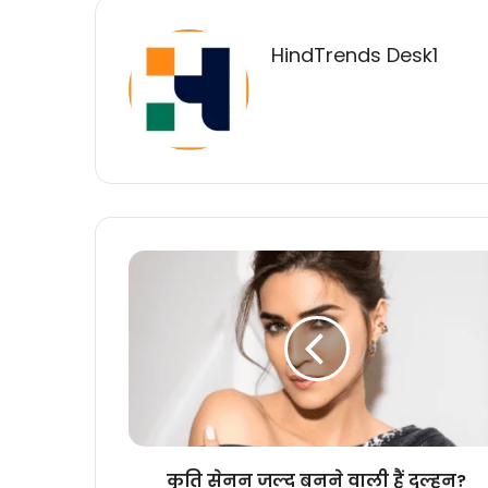
HindTrends Desk1
कृति
सेनन
जल्द
बनने
वाली
हैं
दुल्हन?
बॉयफ्रेंड
संग
पैरेंट्स
कृति सेनन जल्द बनने वाली हैं दुल्हन?