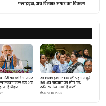
सफर
फ्लाइट्स, अब दिनभर सफर का विकल्प
का
विकल्प
म मोदी का कांग्रेस-राजद
Air India हादसा: 190 की पहचान हुई,
: ‘जंगलराज खत्म कर अब
159 शव परिवारों को सौंपे गए,
 पर है बिहार’
दर्दनाक मंजर अभी है बाकी
025
June 18, 2025