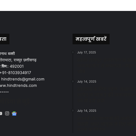
पता
महत्वपूर्ण खबरें
July 17, 2025
मनाथ बक्शी
स्वच्छ रायपुर: इज़रायल से सीख
ोराभाटा, रायपुर छत्तीसगढ़
जनसहयोग से सफलता- महाप
र
पिन :
492001
चौबे
+91-8103934917
hindtrends@gmail.com
July 14, 2025
w.hindtrends.com
स्वच्छता के लिए पहल: सभापति स
-----
राठौड़ ने जोन 2 की जनजागरू
को दी हरी झंडी
डिया से जुड़े
July 14, 2025
book
X
YouTube
Instagram
Google
सफाई और तालाबों की अनदेखी
News
सख्ती: अपर आयुक्त ने दिए नोट
करने के निर्देश