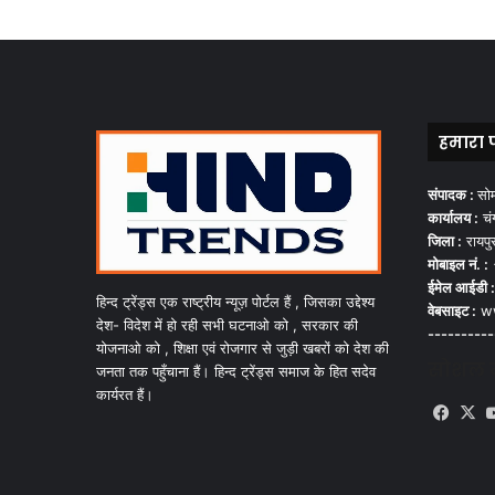
हमारा 
संपादक :
सो
कार्यालय :
चंग
जिला :
रायपु
मोबाइल नं. :
ईमेल आईडी :
हिन्द ट्रेंड्स एक राष्ट्रीय न्यूज़ पोर्टल हैं , जिसका उद्देश्य
वेबसाइट :
ww
देश- विदेश में हो रही सभी घटनाओ को , सरकार की
----------
योजनाओ को , शिक्षा एवं रोजगार से जुड़ी खबरों को देश की
सोशल मी
जनता तक पहुँचाना हैं। हिन्द ट्रेंड्स समाज के हित सदेव
कार्यरत हैं।
Face