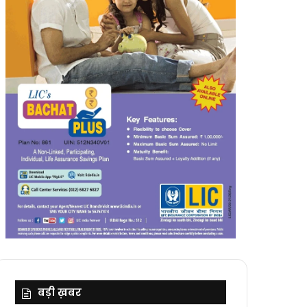
बड़ी ख़बर