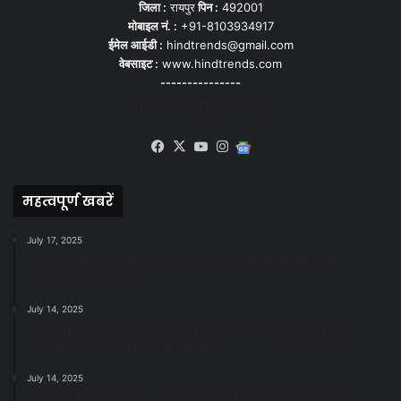
जिला :
रायपुर
पिन :
492001
मोबाइल नं. :
+91-8103934917
ईमेल आईडी :
hindtrends@gmail.com
वेबसाइट :
www.hindtrends.com
---------------
सोशल मीडिया से जुड़े
Facebook
X
YouTube
Instagram
Google
News
महत्वपूर्ण खबरें
July 17, 2025
स्वच्छ रायपुर: इज़रायल से सीख, जनसहयोग से सफलता-
महापौर मीनल चौबे
July 14, 2025
स्वच्छता के लिए पहल: सभापति सूर्यकांत राठौड़ ने जोन 2 की
जनजागरूकता रैली को दी हरी झंडी
July 14, 2025