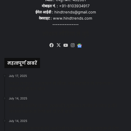
मोबाइल नं. :
+91-8103934917
ईमेल आईडी :
hindtrends@gmail.com
वेबसाइट :
www.hindtrends.com
---------------
सोशल मीडिया से जुड़े
Facebook
X
YouTube
Instagram
Google
News
महत्वपूर्ण खबरें
July 17, 2025
स्वच्छ रायपुर: इज़रायल से सीख, जनसहयोग से सफलता-
महापौर मीनल चौबे
July 14, 2025
स्वच्छता के लिए पहल: सभापति सूर्यकांत राठौड़ ने जोन 2 की
जनजागरूकता रैली को दी हरी झंडी
July 14, 2025
सफाई और तालाबों की अनदेखी पर सख्ती: अपर आयुक्त ने दिए