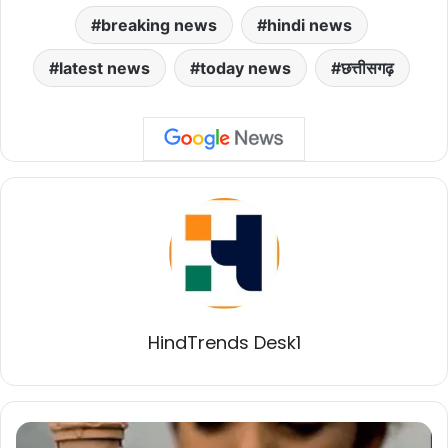
breaking news
hindi news
latest news
today news
छत्तीसगढ़
HindTrends Desk1
जल