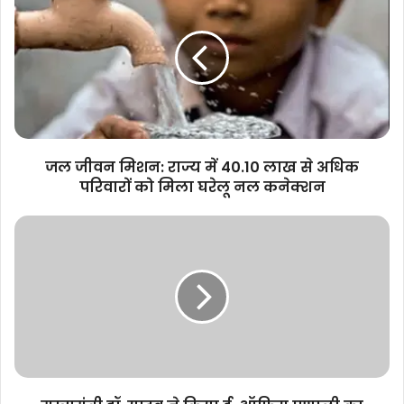
जीवन
मिशन:
राज्य
में
40.10
लाख
से
अधिक
परिवारों
जल जीवन मिशन: राज्य में 40.10 लाख से अधिक
को
परिवारों को मिला घरेलू नल कनेक्शन
मिला
घरेलू
मुख्यमंत्री
नल
डॉ.
कनेक्शन
यादव
ने
किया
ई-
ऑफिस
प्रणाली
का
शुभारंभ