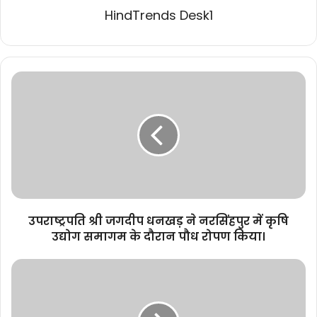
HindTrends Desk1
उपराष्ट्रपति
श्री
जगदीप
धनखड़
ने
नरसिंहपुर
में
कृषि
उद्योग
समागम
उपराष्ट्रपति श्री जगदीप धनखड़ ने नरसिंहपुर में कृषि
के
उद्योग समागम के दौरान पौध रोपण किया।
दौरान
पौध
मुख्यमंत्री
रोपण
डॉ.
किया।
मोहन
यादव