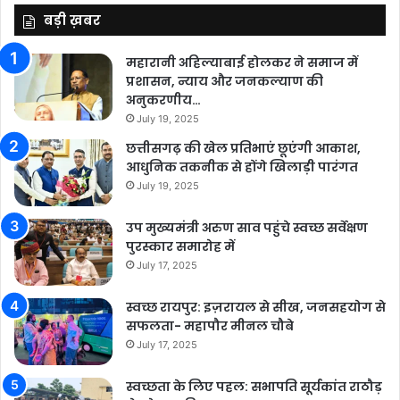
बड़ी ख़बर
महारानी अहिल्याबाई होलकर ने समाज में
प्रशासन, न्याय और जनकल्याण की
अनुकरणीय…
July 19, 2025
छत्तीसगढ़ की खेल प्रतिभाएं छूएंगी आकाश,
आधुनिक तकनीक से होंगे खिलाड़ी पारंगत
July 19, 2025
उप मुख्यमंत्री अरुण साव पहुंचे स्वच्छ सर्वेक्षण
पुरस्कार समारोह में
July 17, 2025
स्वच्छ रायपुर: इज़रायल से सीख, जनसहयोग से
सफलता- महापौर मीनल चौबे
July 17, 2025
स्वच्छता के लिए पहल: सभापति सूर्यकांत राठौड़