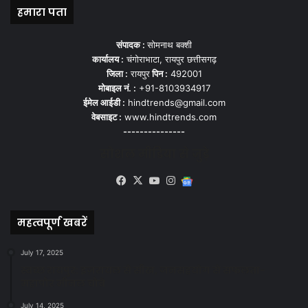
हमारा पता
संपादक :
सोमनाथ बक्शी
कार्यालय :
चंगोराभाटा, रायपुर छत्तीसगढ़
जिला :
रायपुर
पिन :
492001
मोबाइल नं. :
+91-8103934917
ईमेल आईडी :
hindtrends@gmail.com
वेबसाइट :
www.hindtrends.com
---------------
सोशल मीडिया से जुड़े
Facebook
X
YouTube
Instagram
Google
News
महत्वपूर्ण खबरें
July 17, 2025
स्वच्छ रायपुर: इज़रायल से सीख, जनसहयोग से सफलता-
महापौर मीनल चौबे
July 14, 2025