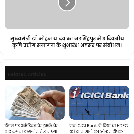
का
नरसिंहपुर
में
3
दिवसीय
कृषि
मुख्यमंत्री डॉ. मोहन यादव का नरसिंहपुर में 3 दिवसीय
उद्योग
कृषि उद्योग समागम के शुभारंभ अवसर पर संबोधन।
समागम
के
शुभारंभ
अवसर
पर
Related Articles
संबोधन।
ईरान पर अमेरिका के हमले के
जब ICICI Bank ने दिया था HDFC
बाद रुपया कमजोर, तेल महंगा
को साथ आने का ऑफर, दीपक