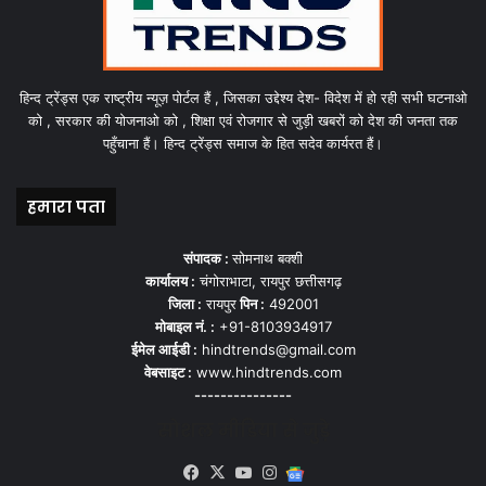
हिन्द ट्रेंड्स एक राष्ट्रीय न्यूज़ पोर्टल हैं , जिसका उद्देश्य देश- विदेश में हो रही सभी घटनाओ
को , सरकार की योजनाओ को , शिक्षा एवं रोजगार से जुड़ी खबरों को देश की जनता तक
पहुँचाना हैं। हिन्द ट्रेंड्स समाज के हित सदेव कार्यरत हैं।
हमारा पता
संपादक :
सोमनाथ बक्शी
कार्यालय :
चंगोराभाटा, रायपुर छत्तीसगढ़
जिला :
रायपुर
पिन :
492001
मोबाइल नं. :
+91-8103934917
ईमेल आईडी :
hindtrends@gmail.com
वेबसाइट :
www.hindtrends.com
---------------
सोशल मीडिया से जुड़े
Facebook
X
YouTube
Instagram
Google