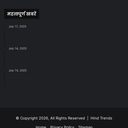
News
महत्वपूर्ण खबरें
July 17, 2025
स्वच्छ रायपुर: इज़रायल से सीख, जनसहयोग से सफलता-
महापौर मीनल चौबे
July 14, 2025
स्वच्छता के लिए पहल: सभापति सूर्यकांत राठौड़ ने जोन 2 की
जनजागरूकता रैली को दी हरी झंडी
July 14, 2025
सफाई और तालाबों की अनदेखी पर सख्ती: अपर आयुक्त ने दिए
नोटिस जारी करने के निर्देश
© Copyright 2026, All Rights Reserved | Hind Trends
Home
Privacy Policy
Sitemap