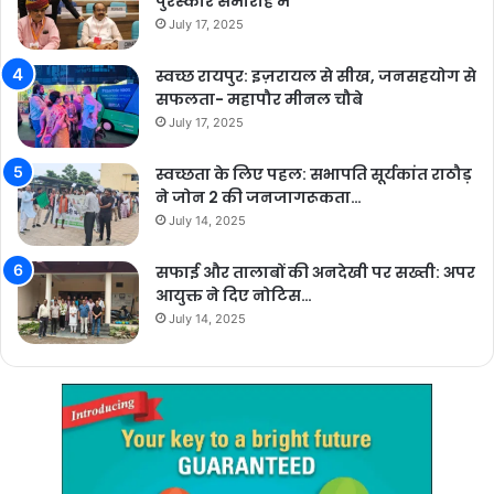
पुरस्कार समारोह में
July 17, 2025
स्वच्छ रायपुर: इज़रायल से सीख, जनसहयोग से
सफलता- महापौर मीनल चौबे
July 17, 2025
स्वच्छता के लिए पहल: सभापति सूर्यकांत राठौड़
ने जोन 2 की जनजागरूकता…
July 14, 2025
सफाई और तालाबों की अनदेखी पर सख्ती: अपर
आयुक्त ने दिए नोटिस…
July 14, 2025