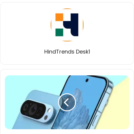
HindTrends Desk1
गूगल
13
अगस्त
को
पिक्सेल
9
सीरीज
करेगा
लॉन्च