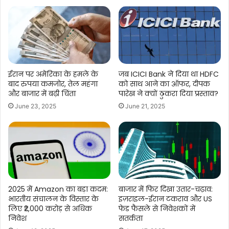
ईरान पर अमेरिका के हमले के
जब ICICI Bank ने दिया था HDFC
बाद रुपया कमजोर, तेल महंगा
को साथ आने का ऑफर, दीपक
और बाजार में बढ़ी चिंता
पारेख ने क्यों ठुकरा दिया प्रस्ताव?
June 23, 2025
June 21, 2025
2025 में Amazon का बड़ा कदम:
बाजार में फिर दिखा उतार-चढ़ाव:
भारतीय संचालन के विस्तार के
इज़राइल-ईरान टकराव और US
लिए ₹2,000 करोड़ से अधिक
फेड फैसले से निवेशकों में
निवेश
सतर्कता