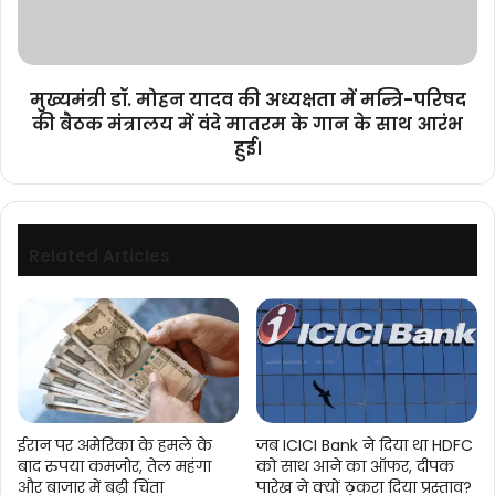
में
मन्त्रि-
परिषद
की
मुख्यमंत्री डॉ. मोहन यादव की अध्यक्षता में मन्त्रि-परिषद
बैठक
की बैठक मंत्रालय में वंदे मातरम के गान के साथ आरंभ
मंत्रालय
हुई।
में
वंदे
मातरम
के
गान
Related Articles
के
साथ
आरंभ
हुई।
ईरान पर अमेरिका के हमले के
जब ICICI Bank ने दिया था HDFC
बाद रुपया कमजोर, तेल महंगा
को साथ आने का ऑफर, दीपक
और बाजार में बढ़ी चिंता
पारेख ने क्यों ठुकरा दिया प्रस्ताव?