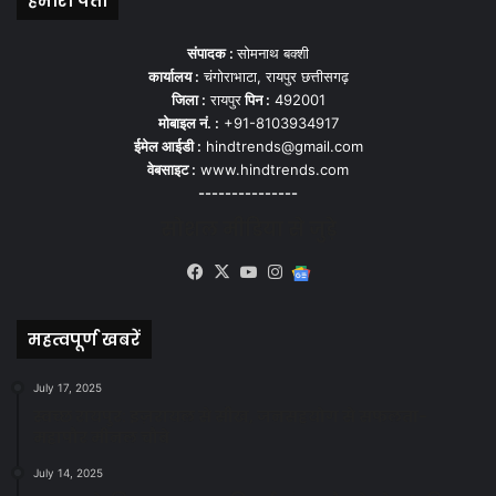
हमारा पता
संपादक :
सोमनाथ बक्शी
कार्यालय :
चंगोराभाटा, रायपुर छत्तीसगढ़
जिला :
रायपुर
पिन :
492001
मोबाइल नं. :
+91-8103934917
ईमेल आईडी :
hindtrends@gmail.com
वेबसाइट :
www.hindtrends.com
---------------
सोशल मीडिया से जुड़े
Facebook
X
YouTube
Instagram
Google
News
महत्वपूर्ण खबरें
July 17, 2025
स्वच्छ रायपुर: इज़रायल से सीख, जनसहयोग से सफलता-
महापौर मीनल चौबे
July 14, 2025