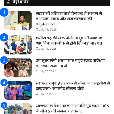
बड़ी ख़बर
महारानी अहिल्याबाई होलकर ने समाज में
प्रशासन, न्याय और जनकल्याण की
अनुकरणीय…
July 19, 2025
छत्तीसगढ़ की खेल प्रतिभाएं छूएंगी आकाश,
आधुनिक तकनीक से होंगे खिलाड़ी पारंगत
July 19, 2025
उप मुख्यमंत्री अरुण साव पहुंचे स्वच्छ सर्वेक्षण
पुरस्कार समारोह में
July 17, 2025
स्वच्छ रायपुर: इज़रायल से सीख, जनसहयोग से
सफलता- महापौर मीनल चौबे
July 17, 2025
स्वच्छता के लिए पहल: सभापति सूर्यकांत राठौड़
ने जोन 2 की जनजागरूकता…