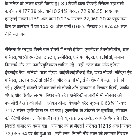
के टैरिफ को लेकर बढ़ती चिंताएं हैं। 30 शेयरों वाला बीएसई सेंसेक्स शुरुआती
कारोबार में 177.39 अंक यानी 0.24% गिरकर 72,908.55 पर आ गया।
एनएसई निफ्टी भी 59 अंक यानी 0.27% गिरकर 22,060.30 पर पहुंच गया।
दिन के कारोबार में यह 144.85 अंक यानी 0.65% गिरकर 21,974.45 तक
नीचे चला गया।
सेंसेक्स के प्रमुख गिरने वाले शेयरों में नेस्ले इंडिया, एचसीएल टेक्नोलॉजीज, टेक
महिंद्रा, भारती एयरटेल, टाइटन, इंफोसिस, एशियन पेंट्स, एनटीपीसी, बजाज
फिनसर्व और सन फार्मास्युटिकल्स शामिल रहे। वहीं, स्टेट बैंक ऑफ इंडिया,
इंडसइंड बैंक, जोमैटो, पावर ग्रिड, आईसीआईसीआई बैंक, टाटा मोटर्स, महिंद्रा एंड
महिंद्रा, टाटा कंसल्टेंसी सर्विसेज और अडानी पोर्ट्स के शेयरों में बढ़त दर्ज की
गई। एशियाई बाजारों की बात करें तो टोक्यो और हांगकांग में गिरावट दिखी, जबकि
शंघाई और सियोल लगभग स्थिर बने रहे। अमेरिकी बाजारों में भी सोमवार को
कमजोरी देखने को मिली। ग्लोबल ऑयल बेंचमार्क ब्रेंट क्रूड 0.63% गिरकर
71.17 डॉलर प्रति बैरल पर आ गया। एक्सचेंज के आंकड़ों के मुताबिक, सोमवार
को विदेशी संस्थागत निवेशकों (FII) ने 4,788.29 करोड़ रुपये के शेयर बेच दिए,
जिससे बाजार पर दबाव बढ़ा। सोमवार को ही बीएसई सेंसेक्स 112.16 अंक गिरकर
73,085.94 पर बंद हुआ था। इसी तरह, निफ्टी नौवें सत्र की लगातार गिरावट