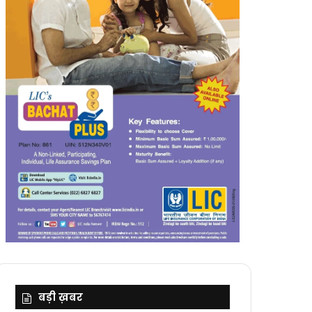
बड़ी ख़बर