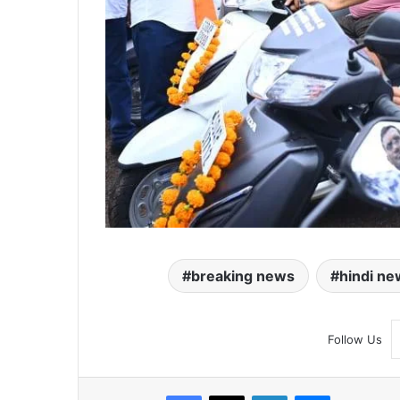
breaking news
hindi ne
Follow Us
Facebook
X
LinkedIn
Messenger