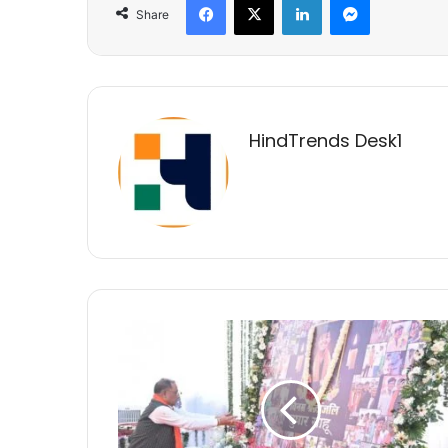
Share
HindTrends Desk1
मुख्यमंत्री
श्री
साय
बेमेतरा
में
श्री