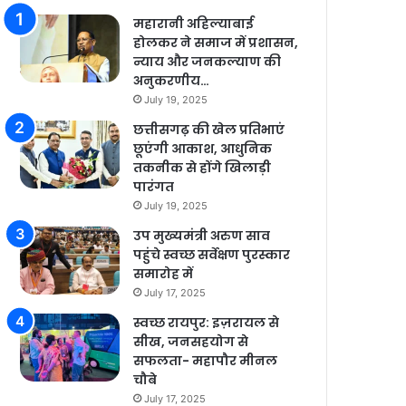
महारानी अहिल्याबाई
होलकर ने समाज में प्रशासन,
न्याय और जनकल्याण की
अनुकरणीय…
July 19, 2025
छत्तीसगढ़ की खेल प्रतिभाएं
छूएंगी आकाश, आधुनिक
तकनीक से होंगे खिलाड़ी
पारंगत
July 19, 2025
उप मुख्यमंत्री अरुण साव
पहुंचे स्वच्छ सर्वेक्षण पुरस्कार
समारोह में
July 17, 2025
स्वच्छ रायपुर: इज़रायल से
सीख, जनसहयोग से
सफलता- महापौर मीनल
चौबे
July 17, 2025