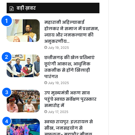
बड़ी ख़बर
महारानी अहिल्याबाई
होलकर ने समाज में प्रशासन,
न्याय और जनकल्याण की
अनुकरणीय…
July 19, 2025
छत्तीसगढ़ की खेल प्रतिभाएं
छूएंगी आकाश, आधुनिक
तकनीक से होंगे खिलाड़ी
पारंगत
July 19, 2025
उप मुख्यमंत्री अरुण साव
पहुंचे स्वच्छ सर्वेक्षण पुरस्कार
समारोह में
July 17, 2025
स्वच्छ रायपुर: इज़रायल से
सीख, जनसहयोग से
सफलता- महापौर मीनल