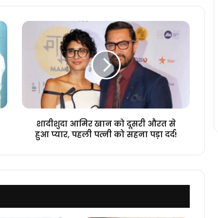
शादीशुदा
आमिर
खान
को
दूसरी
औरत
से
हुआ
प्यार,
पहली
शादीशुदा आमिर खान को दूसरी औरत से
पत्नी
हुआ प्यार, पहली पत्नी को सहना पड़ा दर्द!
को
सहना
पड़ा
दर्द!