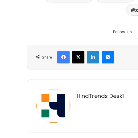
t
Follow Us
Facebook
X
LinkedIn
Messenger
Share
HindTrends Desk1