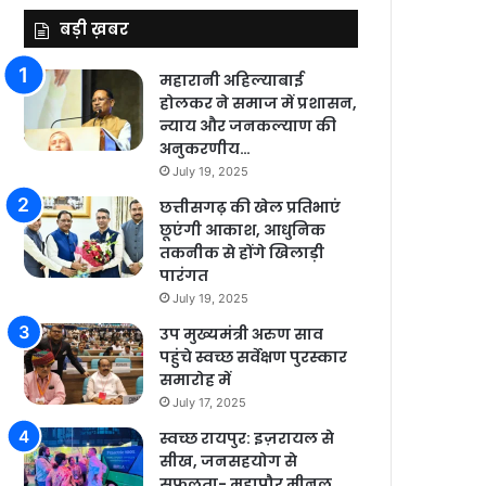
बड़ी ख़बर
महारानी अहिल्याबाई
होलकर ने समाज में प्रशासन,
न्याय और जनकल्याण की
अनुकरणीय…
July 19, 2025
छत्तीसगढ़ की खेल प्रतिभाएं
छूएंगी आकाश, आधुनिक
तकनीक से होंगे खिलाड़ी
पारंगत
July 19, 2025
उप मुख्यमंत्री अरुण साव
पहुंचे स्वच्छ सर्वेक्षण पुरस्कार
समारोह में
July 17, 2025
स्वच्छ रायपुर: इज़रायल से
सीख, जनसहयोग से
सफलता- महापौर मीनल