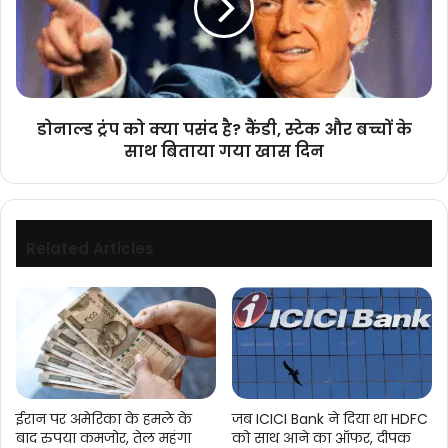
पसंद
है?
कैंडी,
स्टेक
और
बच्चों
डोनाल्ड ट्रंप को क्या पसंद है? कैंडी, स्टेक और बच्चों के
के
साथ बिताया गया खास दिन
साथ
बिताया
गया
खास
दिन
Related Articles
ईरान पर अमेरिका के हमले के
जब ICICI Bank ने दिया था HDFC
बाद रुपया कमजोर, तेल महंगा
को साथ आने का ऑफर, दीपक