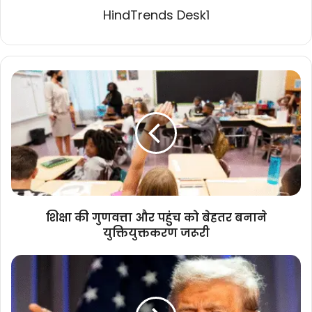
HindTrends Desk1
शिक्षा
की
गुणवत्ता
और
पहुंच
को
बेहतर
बनाने
युक्तियुक्तकरण
जरूरी
शिक्षा की गुणवत्ता और पहुंच को बेहतर बनाने
युक्तियुक्तकरण जरूरी
डोनाल्ड
ट्रंप
को
क्या