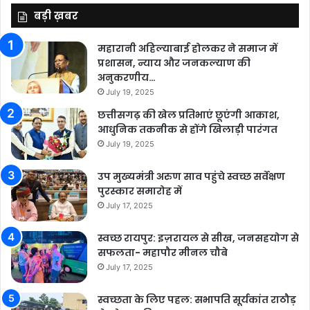
बड़ी ख़बर
महारानी अहिल्याबाई होलकर ने समाज में
प्रशासन, न्याय और जनकल्याण की
अनुकरणीय…
July 19, 2025
छत्तीसगढ़ की खेल प्रतिभाएं छूएंगी आकाश,
आधुनिक तकनीक से होंगे खिलाड़ी पारंगत
July 19, 2025
उप मुख्यमंत्री अरुण साव पहुंचे स्वच्छ सर्वेक्षण
पुरस्कार समारोह में
July 17, 2025
स्वच्छ रायपुर: इज़रायल से सीख, जनसहयोग से
सफलता- महापौर मीनल चौबे
July 17, 2025
स्वच्छता के लिए पहल: सभापति सूर्यकांत राठौड़