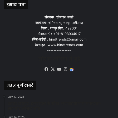
हमारा पता
संपादक :
सोमनाथ बक्शी
कार्यालय :
चंगोराभाटा, रायपुर छत्तीसगढ़
जिला :
रायपुर
पिन :
492001
मोबाइल नं. :
+91-8103934917
ईमेल आईडी :
hindtrends@gmail.com
वेबसाइट :
www.hindtrends.com
---------------
सोशल मीडिया से जुड़े
Facebook
X
YouTube
Instagram
Google
News
महत्वपूर्ण खबरें
July 17, 2025
स्वच्छ रायपुर: इज़रायल से सीख, जनसहयोग से सफलता-
महापौर मीनल चौबे
July 14, 2025