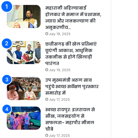
महारानी अहिल्याबाई
होलकर ने समाज में प्रशासन,
न्याय और जनकल्याण की
अनुकरणीय…
July 19, 2025
छत्तीसगढ़ की खेल प्रतिभाएं
छूएंगी आकाश, आधुनिक
तकनीक से होंगे खिलाड़ी
पारंगत
July 19, 2025
उप मुख्यमंत्री अरुण साव
पहुंचे स्वच्छ सर्वेक्षण पुरस्कार
समारोह में
July 17, 2025
स्वच्छ रायपुर: इज़रायल से
सीख, जनसहयोग से
सफलता- महापौर मीनल
चौबे
July 17, 2025