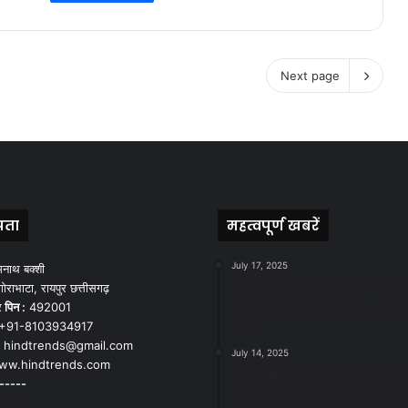
Next page
पता
महत्वपूर्ण खबरें
July 17, 2025
मनाथ बक्शी
स्वच्छ रायपुर: इज़रायल से सीख
ोराभाटा, रायपुर छत्तीसगढ़
जनसहयोग से सफलता- महाप
र
पिन :
492001
चौबे
+91-8103934917
hindtrends@gmail.com
July 14, 2025
w.hindtrends.com
स्वच्छता के लिए पहल: सभापति स
-----
राठौड़ ने जोन 2 की जनजागरू