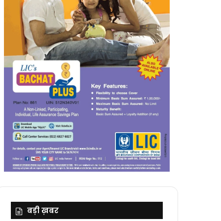
बड़ी ख़बर