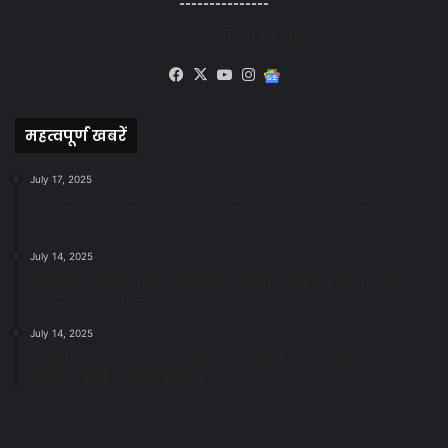
---------------
सोशल मीडिया से जुड़े
Facebook
X
YouTube
Instagram
Google
News
महत्वपूर्ण खबरें
July 17, 2025
स्वच्छ रायपुर: इज़रायल से सीख, जनसहयोग से सफलता-
महापौर मीनल चौबे
July 14, 2025
स्वच्छता के लिए पहल: सभापति सूर्यकांत राठौड़ ने जोन 2 की
जनजागरूकता रैली को दी हरी झंडी
July 14, 2025
सफाई और तालाबों की अनदेखी पर सख्ती: अपर आयुक्त ने दिए
नोटिस जारी करने के निर्देश