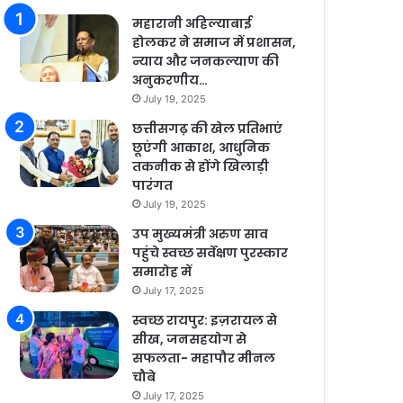
महारानी अहिल्याबाई
होलकर ने समाज में प्रशासन,
न्याय और जनकल्याण की
अनुकरणीय…
July 19, 2025
छत्तीसगढ़ की खेल प्रतिभाएं
छूएंगी आकाश, आधुनिक
तकनीक से होंगे खिलाड़ी
पारंगत
July 19, 2025
उप मुख्यमंत्री अरुण साव
पहुंचे स्वच्छ सर्वेक्षण पुरस्कार
समारोह में
July 17, 2025
स्वच्छ रायपुर: इज़रायल से
सीख, जनसहयोग से
सफलता- महापौर मीनल
चौबे
July 17, 2025