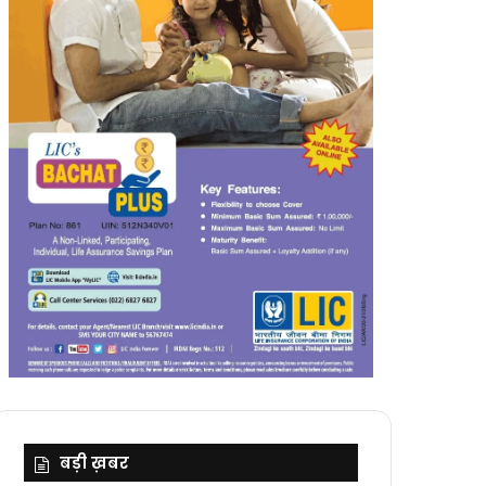
बड़ी ख़बर