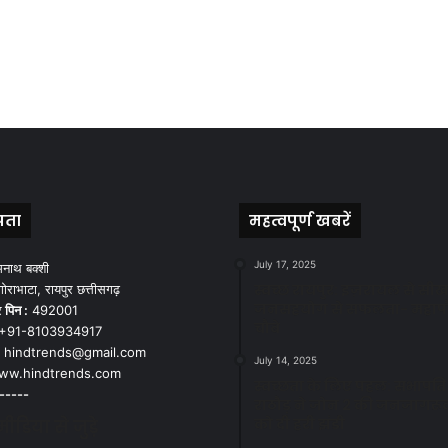
पता
महत्वपूर्ण खबरें
July 17, 2025
मनाथ बक्शी
स्वच्छ रायपुर: इज़रायल से सीख
ोराभाटा, रायपुर छत्तीसगढ़
जनसहयोग से सफलता- महाप
र
पिन :
492001
चौबे
+91-8103934917
hindtrends@gmail.com
July 14, 2025
w.hindtrends.com
स्वच्छता के लिए पहल: सभापति स
-----
राठौड़ ने जोन 2 की जनजागरू
को दी हरी झंडी
डिया से जुड़े