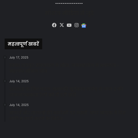
---------------
सोशल मीडिया से जुड़े
Facebook
X
YouTube
Instagram
Google
News
महत्वपूर्ण खबरें
July 17, 2025
स्वच्छ रायपुर: इज़रायल से सीख, जनसहयोग से सफलता-
महापौर मीनल चौबे
July 14, 2025
स्वच्छता के लिए पहल: सभापति सूर्यकांत राठौड़ ने जोन 2 की
जनजागरूकता रैली को दी हरी झंडी
July 14, 2025
सफाई और तालाबों की अनदेखी पर सख्ती: अपर आयुक्त ने दिए
नोटिस जारी करने के निर्देश