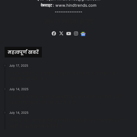
वेबसाइट :
www.hindtrends.com
---------------
सोशल मीडिया से जुड़े
Facebook
X
YouTube
Instagram
Google
News
महत्वपूर्ण खबरें
July 17, 2025
स्वच्छ रायपुर: इज़रायल से सीख, जनसहयोग से सफलता-
महापौर मीनल चौबे
July 14, 2025
स्वच्छता के लिए पहल: सभापति सूर्यकांत राठौड़ ने जोन 2 की
जनजागरूकता रैली को दी हरी झंडी
July 14, 2025
सफाई और तालाबों की अनदेखी पर सख्ती: अपर आयुक्त ने दिए
नोटिस जारी करने के निर्देश