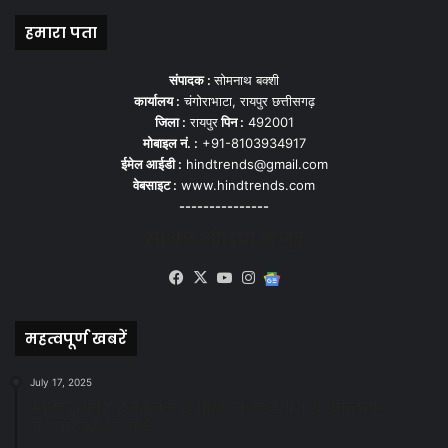
हमारा पता
संपादक :
सोमनाथ बक्शी
कार्यालय :
चंगोराभाटा, रायपुर छत्तीसगढ़
जिला :
रायपुर
पिन :
492001
मोबाइल नं. :
+91-8103934917
ईमेल आईडी :
hindtrends@gmail.com
वेबसाइट :
www.hindtrends.com
---------------
सोशल मीडिया से जुड़े
Facebook
X
YouTube
Instagram
Google
News
महत्वपूर्ण खबरें
July 17, 2025
स्वच्छ रायपुर: इज़रायल से सीख, जनसहयोग से सफलता-
महापौर मीनल चौबे