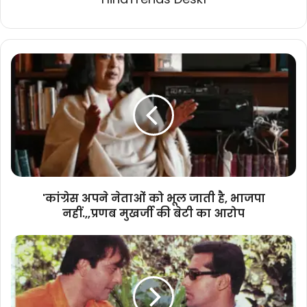
'कांग्रेस
अपने
नेताओं
को
भूल
जाती
है,
भाजपा
नहीं.,,प्रणब
मुखर्जी
'कांग्रेस अपने नेताओं को भूल जाती है, भाजपा
की
नहीं.,,प्रणब मुखर्जी की बेटी का आरोप
बेटी
का
सलमान
आरोप
खान
की
फिल्म
के