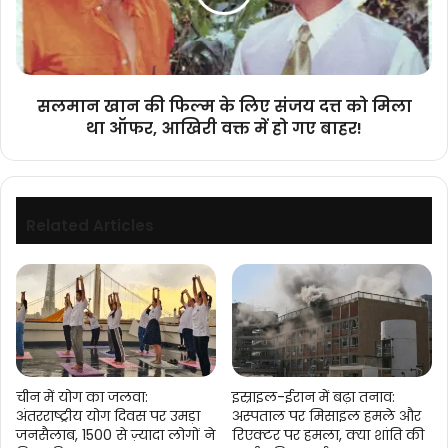
लिए
संजय
दत्त
को
मिला
सलमान खान की फिल्म के लिए संजय दत्त को मिला
था
था ऑफर, आखिरी वक्त में हो गए बाहर!
ऑफर,
आखिरी
वक्त
में
हो
Related Articles
गए
बाहर!
चीन में योग का जलवा:
इस्राइल-ईरान में बढ़ा तनाव:
अंतरराष्ट्रीय योग दिवस पर उमड़ा
अस्पताल पर मिसाइल हमले और
जनसैलाब, 1500 से ज़्यादा लोगों ने
रिएक्टर पर हमला, क्या शांति की