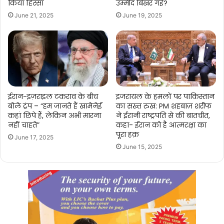
किया हिस्सा
उम्मीद बिखर गई?
June 21, 2025
June 19, 2025
ईरान-इज़राइल टकराव के बीच
इजरायल के हमलों पर पाकिस्तान
बोले ट्रंप – “हम जानते हैं खामेनेई
का सख्त रुख: PM शहबाज़ शरीफ
कहां छिपे हैं, लेकिन अभी मारना
ने ईरानी राष्ट्रपति से की बातचीत,
नहीं चाहते”
कहा- ईरान को है आत्मरक्षा का
पूरा हक़
June 17, 2025
June 15, 2025