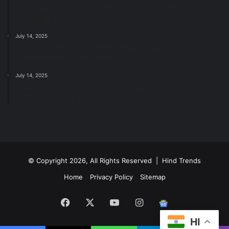
स्वच्छ रायपुर: इज़रायल से सीख, जनसहयोग से सफलता-
महापौर मीनल चौबे
July 14, 2025
स्वच्छता के लिए पहल: सभापति सूर्यकांत राठौड़ ने जोन 2 की
जनजागरूकता रैली को दी हरी झंडी
July 14, 2025
सफाई और तालाबों की अनदेखी पर सख्ती: अपर आयुक्त ने दिए
नोटिस जारी करने के निर्देश
© Copyright 2026, All Rights Reserved | Hind Trends
Home
Privacy Policy
Sitemap
Facebook
X
YouTube
Instagram
Google
HI
News