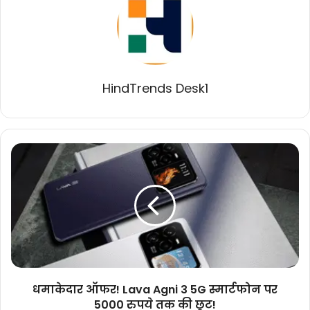
HindTrends Desk1
धमाकेदार
ऑफर!
Lava
Agni
3
5G
स्मार्टफोन
पर
5000
रुपये
धमाकेदार ऑफर! Lava Agni 3 5G स्मार्टफोन पर
तक
5000 रुपये तक की छूट!
की