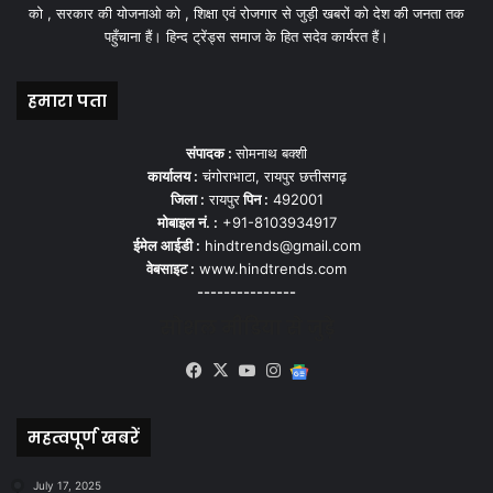
को , सरकार की योजनाओ को , शिक्षा एवं रोजगार से जुड़ी खबरों को देश की जनता तक
पहुँचाना हैं। हिन्द ट्रेंड्स समाज के हित सदेव कार्यरत हैं।
हमारा पता
संपादक :
सोमनाथ बक्शी
कार्यालय :
चंगोराभाटा, रायपुर छत्तीसगढ़
जिला :
रायपुर
पिन :
492001
मोबाइल नं. :
+91-8103934917
ईमेल आईडी :
hindtrends@gmail.com
वेबसाइट :
www.hindtrends.com
---------------
सोशल मीडिया से जुड़े
Facebook
X
YouTube
Instagram
Google
News
महत्वपूर्ण खबरें
July 17, 2025