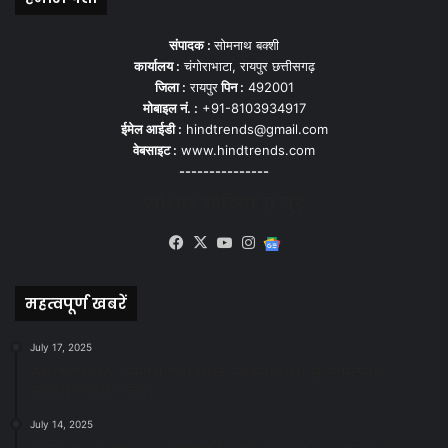
संपादक :
सोमनाथ बक्शी
कार्यालय :
चंगोराभाटा, रायपुर छत्तीसगढ़
जिला :
रायपुर
पिन :
492001
मोबाइल नं. :
+91-8103934917
ईमेल आईडी :
hindtrends@gmail.com
वेबसाइट :
www.hindtrends.com
---------------
सोशल मीडिया से जुड़े
Facebook
X
YouTube
Instagram
Google
News
महत्वपूर्ण खबरें
July 17, 2025
स्वच्छ रायपुर: इज़रायल से सीख, जनसहयोग से सफलता-
महापौर मीनल चौबे
July 14, 2025