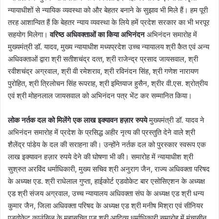
न्‍यायाधीशों से न्‍यायिक व्‍यवस्‍था को और बेहतर बनाने के सुझाव भी मिले हैं। हम पूरी
तरह आशान्वित हैं कि बेहतर न्याय व्यवस्था के लिये हमें प्रदेश सरकार का भी भरपूर
सहयोग मिलेगा।
वरिष्ठ अधिवक्ताओं का किया अभिनंदन
अभिनंदन समारोह में
मुख्‍यमंत्री डॉ. यादव, मुख्‍य न्‍यायाधीश मध्‍यप्रदेश उच्‍च न्‍यायालय श्री कैत एवं अन्‍य
अधिवक्‍ताओं द्वारा श्री सतीशचंद्र दत्‍त, श्री राजेन्‍द्र प्रसाद जायसवाल, श्री
रवीशचंद्र अग्रवाल, श्री वी रमेशराव, श्री रविनंदन सिंह, श्री गणेश नारायण
पुरोहित, श्री त्रिलोचन सिंह रूपराह, श्री इम्तियाज हुसैन, श्रीर वी.एस. श्रोत्रीय
एवं श्री मोहनलाल जायसवाल को अभिनंदन पत्र भेंट कर सम्‍मानित किया।
लोक नर्तक दल को मिलेंगे एक लाख इक्यावन हज़ार रुपये
मुख्यमंत्री डॉ. यादव ने
अभिनंदन समारोह में प्रदेश के प्रसिद्ध अहीर नृत्य की प्रस्तुति देने वाले श्री
शैलेंद्र पांडेय के दल की सराहना की। उन्होंने नर्तक दल को पुरस्‍कार स्‍वरूप एक
लाख इक्यावन हज़ार रुपये देने की घोषणा भी की। समारोह में न्‍यायाधीश श्री
सुश्रुत अरविंद धर्माधिकारी, मुख्य सचिव श्री अनुराग जैन, राज्य अधिवक्ता परिषद
के अध्यक्ष एड. श्री राधेलाल गुप्ता, हाईकोर्ट एडवोकेट बार एसोसिएशन के अध्यक्ष
एड श्री संजय अग्रवाल, उच्च न्यायालय अधिवक्ता संघ के अध्यक्ष एड श्री धन्य
कुमार जैन, जिला अधिवक्ता परिषद के अध्यक्ष एड श्री मनीष मिश्रा एवं सीनियर
एडवोकेट काउंसिल के महासचिव एड श्री आदित्य धर्माधिकारी समारोह में मंचासीन