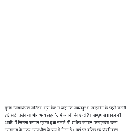
मुख्‍य न्‍यायाधिपति जस्टिश श्री कैत ने कहा कि जबलपुर में ज्वाइनिंग के पहले दिल्‍ली
हाईकोर्ट, तेलंगाना और अन्‍य हाईकोर्ट में अपनी सेवाएं दी है। सम्पूर्ण सेवाकाल की
अवधि में जितना सम्‍मान प्राप्‍त हुआ उससे भी अधिक सम्‍मान मध्‍यप्रदेश उच्‍च
न्‍यायालय के मुख्‍य न्‍यायाधीश के रूप में मिला है। यहां पर वरिष्‍ठ एवं सेवानिवृत्‍त