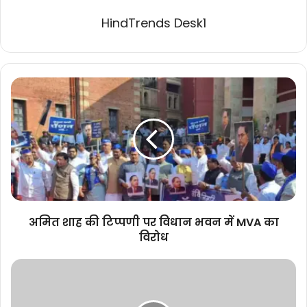
HindTrends Desk1
अमित
शाह
की
टिप्पणी
पर
विधान
भवन
में
MVA
का
अमित शाह की टिप्पणी पर विधान भवन में MVA का
विरोध
विरोध
बेहतर
स्वास्थ्य
और