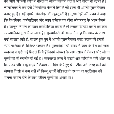
की न्‍याय व्‍यवस्‍था विश्‍व में भारत को अलग पहचान देती है और गौरव भी बढ़ाती है।
न्‍यापालिका ने कई ऐसे ऐतिहासिक फैसले लिये हैं जो आज भी अपनी प्रासंगिकता
बनाए हुए हैं। यही हमारे लोकतंत्र की खूबसूरती है। मुख्‍यमंत्री डॉ. यादव ने कहा
कि विधायिका, कार्यपालिका और न्‍याय पालिका यह तीनों लोकतंत्र के अहम हिस्‍से
हैं। कानून निर्माण का काम कार्यपालिका करती है तो उसकी व्‍याख्‍या करने का काम
न्‍यायपालिका द्वारा किया जाता है। मुख्‍यमंत्री डॉ. यादव ने कहा कि समय के साथ
कई बदलाव आते हैं, बदलते हुए युग में अपनी प्रासंगिकता बनाए रखना ही हमारी
न्‍याय पालिका की विशिष्ट पहचान है। मुख्‍यमंत्री डॉ. यादव ने कहा कि देश की न्‍याय
व्‍यवस्था ने ऐसे कई फैसले लिये हैं जिनमें योग्‍यता के साथ-साथ नैतिकता और जीवन
मूल्‍यों को भी तरजीह दी गई है। महाभारत काल में पांडवों और कौरवों में यही अंतर था
कि पांडव जीवन मूल्‍य एवं नैतिकता समाहित किये हुए थे। ठीक उसी तरह कर्ण की
योग्‍यता किसी से कम नहीं थी किन्‍तु उनमें नैतिकता के स्थान पर प्रतिशोध की
भावना प्रबल होने के साथ जीवन मूल्‍यों का अभाव था।