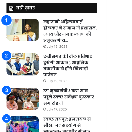
बड़ी ख़बर
महारानी अहिल्याबाई
होलकर ने समाज में प्रशासन,
न्याय और जनकल्याण की
अनुकरणीय…
July 19, 2025
छत्तीसगढ़ की खेल प्रतिभाएं
छूएंगी आकाश, आधुनिक
तकनीक से होंगे खिलाड़ी
पारंगत
July 19, 2025
उप मुख्यमंत्री अरुण साव
पहुंचे स्वच्छ सर्वेक्षण पुरस्कार
समारोह में
July 17, 2025
स्वच्छ रायपुर: इज़रायल से
सीख, जनसहयोग से
सफलता- महापौर मीनल