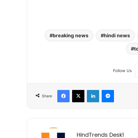
breaking news
hindi news
t
Follow Us
Facebook
X
LinkedIn
Messenger
Share
HindTrends Desk1