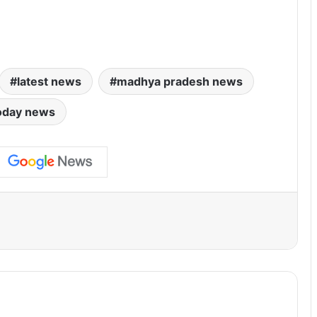
latest news
madhya pradesh news
oday news