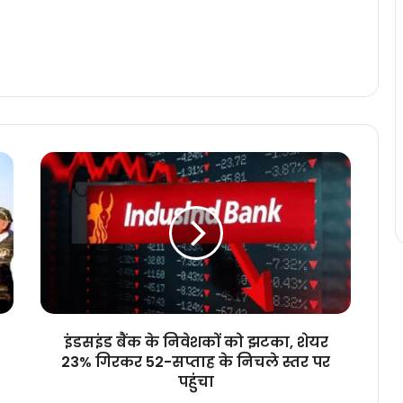
इंडसइंड
बैंक
के
निवेशकों
को
झटका,
शेयर
23%
गिरकर
52-
इंडसइंड बैंक के निवेशकों को झटका, शेयर
सप्ताह
23% गिरकर 52-सप्ताह के निचले स्तर पर
के
पहुंचा
निचले