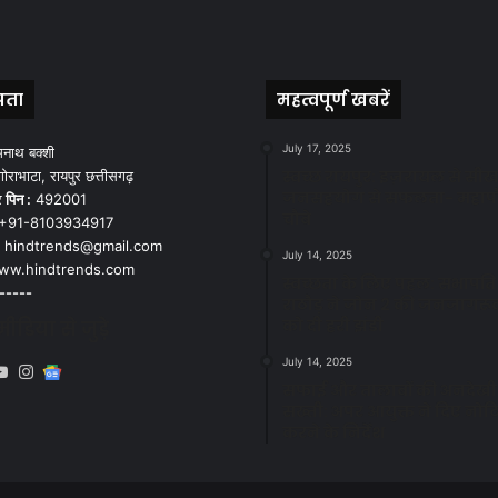
पता
महत्वपूर्ण खबरें
July 17, 2025
मनाथ बक्शी
स्वच्छ रायपुर: इज़रायल से सीख
ोराभाटा, रायपुर छत्तीसगढ़
जनसहयोग से सफलता- महाप
र
पिन :
492001
चौबे
+91-8103934917
hindtrends@gmail.com
July 14, 2025
w.hindtrends.com
स्वच्छता के लिए पहल: सभापति स
-----
राठौड़ ने जोन 2 की जनजागरू
को दी हरी झंडी
डिया से जुड़े
July 14, 2025
book
X
YouTube
Instagram
Google
सफाई और तालाबों की अनदेखी
News
सख्ती: अपर आयुक्त ने दिए नोट
करने के निर्देश