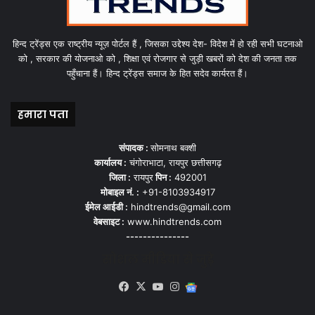
हिन्द ट्रेंड्स एक राष्ट्रीय न्यूज़ पोर्टल हैं , जिसका उद्देश्य देश- विदेश में हो रही सभी घटनाओ
को , सरकार की योजनाओ को , शिक्षा एवं रोजगार से जुड़ी खबरों को देश की जनता तक
पहुँचाना हैं। हिन्द ट्रेंड्स समाज के हित सदेव कार्यरत हैं।
हमारा पता
संपादक :
सोमनाथ बक्शी
कार्यालय :
चंगोराभाटा, रायपुर छत्तीसगढ़
जिला :
रायपुर
पिन :
492001
मोबाइल नं. :
+91-8103934917
ईमेल आईडी :
hindtrends@gmail.com
वेबसाइट :
www.hindtrends.com
---------------
सोशल मीडिया से जुड़े
Facebook
X
YouTube
Instagram
Google
News