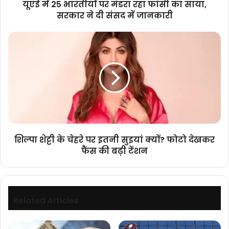
यूएई में 25 भारतीयों पर मंडरा रहा फांसी का साया,
सरकार
सरकार ने दी संसद में जानकारी
ने
दी
शिल्पा
संसद
शेट्टी
में
के
जानकारी
चेहरे
पर
इतनी
सुइयां
क्यों?
फोटो
देखकर
शिल्पा शेट्टी के चेहरे पर इतनी सुइयां क्यों? फोटो देखकर
फैंस
फैंस की बढ़ी टेंशन
की
बढ़ी
टेंशन
Related Articles