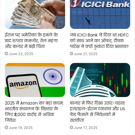
ईरान पर अमेरिका के हमले के
जब ICICI Bank ने दिया था HDFC
बाद रुपया कमजोर, तेल महंगा
को साथ आने का ऑफर, दीपक
और बाजार में बढ़ी चिंता
पारेख ने क्यों ठुकरा दिया प्रस्ताव?
June 23, 2025
June 21, 2025
2025 में Amazon का बड़ा कदम:
बाजार में फिर दिखा उतार-चढ़ाव:
भारतीय संचालन के विस्तार के
इज़राइल-ईरान टकराव और US
लिए ₹2,000 करोड़ से अधिक
फेड फैसले से निवेशकों में
निवेश
सतर्कता
June 19, 2025
June 17, 2025