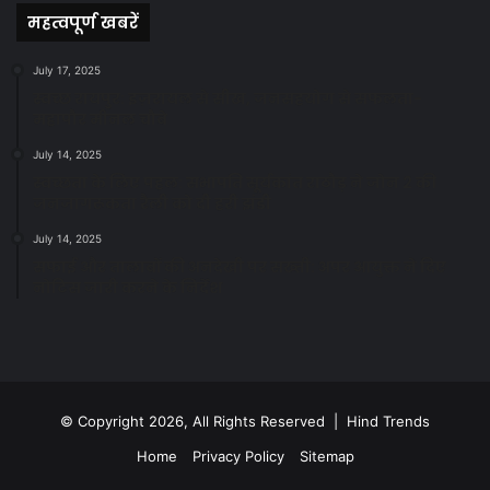
महत्वपूर्ण खबरें
July 17, 2025
स्वच्छ रायपुर: इज़रायल से सीख, जनसहयोग से सफलता-
महापौर मीनल चौबे
July 14, 2025
स्वच्छता के लिए पहल: सभापति सूर्यकांत राठौड़ ने जोन 2 की
जनजागरूकता रैली को दी हरी झंडी
July 14, 2025
सफाई और तालाबों की अनदेखी पर सख्ती: अपर आयुक्त ने दिए
नोटिस जारी करने के निर्देश
© Copyright 2026, All Rights Reserved | Hind Trends
Home
Privacy Policy
Sitemap