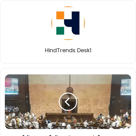
HindTrends Desk1
यूएई
में
25
भारतीयों
पर
मंडरा
रहा
फांसी
का
साया,