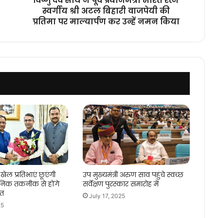
विष्णु देव साय ने पूर्व प्रधानमंत्री भारत रत्न
पूर्व
स्वर्गीय श्री अटल बिहारी वाजपेयी की
प्रधानमंत्री
प्रतिमा पर माल्यार्पण कर उन्हें नमन किया
भारत
रत्न
स्वर्गीय
श्री
अटल
बिहारी
वाजपेयी
की
प्रतिमा
पर
माल्यार्पण
कर
उन्हें
नमन
किया
खेल प्रतिभाएं छूएंगी
उप मुख्यमंत्री अरुण साव पहुंचे स्वच्छ
िक तकनीक से होंगे
सर्वेक्षण पुरस्कार समारोह में
गत
July 17, 2025
25