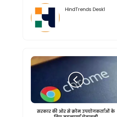
HindTrends Desk1
सरकार
की
ओर
से
क्रोम
उपयोगकर्ताओं
के
लिए
महत्वपूर्ण
चेतावनी
सरकार की ओर से क्रोम उपयोगकर्ताओं के