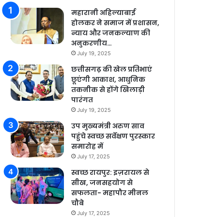
महारानी अहिल्याबाई
होलकर ने समाज में प्रशासन,
न्याय और जनकल्याण की
अनुकरणीय…
July 19, 2025
छत्तीसगढ़ की खेल प्रतिभाएं
छूएंगी आकाश, आधुनिक
तकनीक से होंगे खिलाड़ी
पारंगत
July 19, 2025
उप मुख्यमंत्री अरुण साव
पहुंचे स्वच्छ सर्वेक्षण पुरस्कार
समारोह में
July 17, 2025
स्वच्छ रायपुर: इज़रायल से
सीख, जनसहयोग से
सफलता- महापौर मीनल
चौबे
July 17, 2025