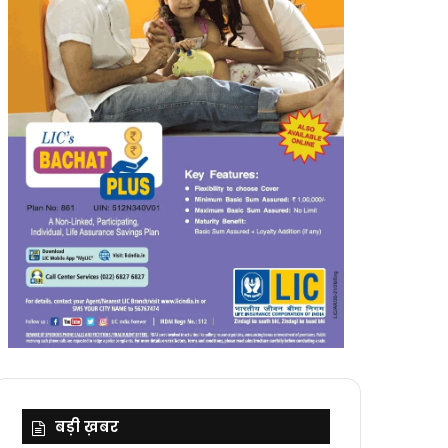
बड़ी ख़बर