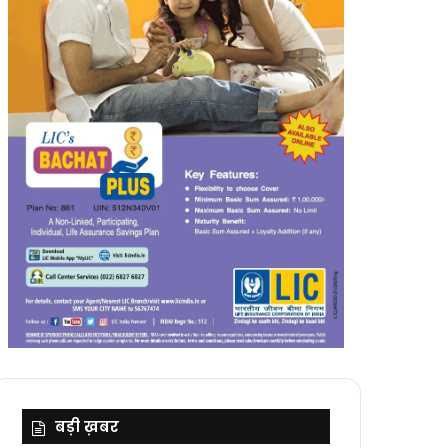
बड़ी ख़बर