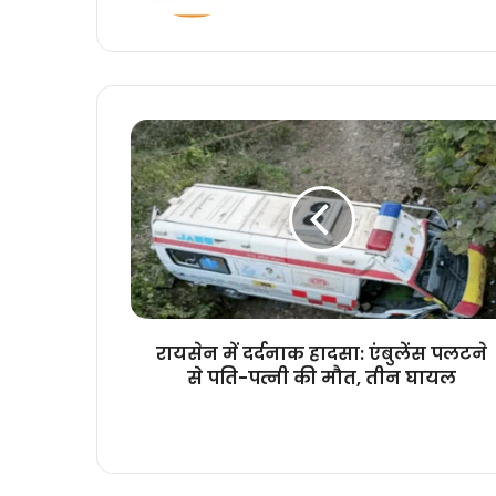
रायसेन
में
दर्दनाक
हादसा:
एंबुलेंस
पलटने
से
पति-
पत्नी
की
रायसेन में दर्दनाक हादसा: एंबुलेंस पलटने
मौत,
से पति-पत्नी की मौत, तीन घायल
तीन
घायल