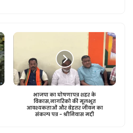
भाजपा
का
घोषणापत्र
शहर
के
विकास,नागरिको
की
मूलभूत
आवश्यकताओं
और
भाजपा का घोषणापत्र शहर के
बेहतर
विकास,नागरिको की मूलभूत
जीवन
आवश्यकताओं और बेहतर जीवन का
का
संकल्प पत्र - श्रीनिवास मद्दी
संकल्प
पत्र
-