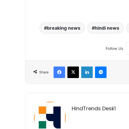
breaking news
hindi news
Follow Us
Facebook
X
LinkedIn
Messenger
Share
HindTrends Desk1