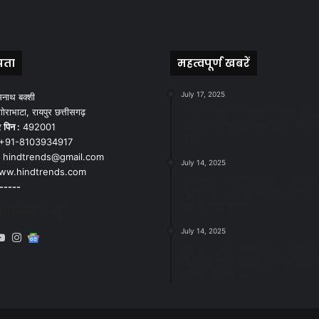
पता
महत्वपूर्ण खबरें
July 17, 2025
मनाथ बक्शी
स्वच्छ रायपुर: इज़रायल से सीख
ोराभाटा, रायपुर छत्तीसगढ़
जनसहयोग से सफलता- महाप
र
पिन :
492001
चौबे
+91-8103934917
hindtrends@gmail.com
July 14, 2025
w.hindtrends.com
स्वच्छता के लिए पहल: सभापति स
-----
राठौड़ ने जोन 2 की जनजागरू
को दी हरी झंडी
डिया से जुड़े
July 14, 2025
book
X
YouTube
Instagram
Google
सफाई और तालाबों की अनदेखी
News
सख्ती: अपर आयुक्त ने दिए नोट
करने के निर्देश