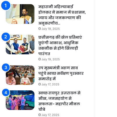
महारानी अहिल्याबाई
होलकर ने समाज में प्रशासन,
न्याय और जनकल्याण की
अनुकरणीय…
July 19, 2025
छत्तीसगढ़ की खेल प्रतिभाएं
छूएंगी आकाश, आधुनिक
तकनीक से होंगे खिलाड़ी
पारंगत
July 19, 2025
उप मुख्यमंत्री अरुण साव
पहुंचे स्वच्छ सर्वेक्षण पुरस्कार
समारोह में
July 17, 2025
स्वच्छ रायपुर: इज़रायल से
सीख, जनसहयोग से
सफलता- महापौर मीनल
चौबे
July 17, 2025