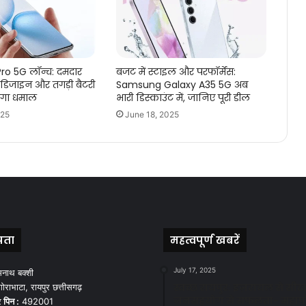
ro 5G लॉन्च: दमदार
बजट में स्टाइल और परफॉर्मेंस:
 डिजाइन और तगड़ी बैटरी
Samsung Galaxy A35 5G अब
एगा धमाल
भारी डिस्काउंट में, जानिए पूरी डील
025
June 18, 2025
पता
महत्वपूर्ण खबरें
July 17, 2025
मनाथ बक्शी
स्वच्छ रायपुर: इज़रायल से सीख
ोराभाटा, रायपुर छत्तीसगढ़
जनसहयोग से सफलता- महाप
र
पिन :
492001