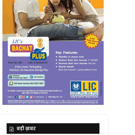
बड़ी ख़बर