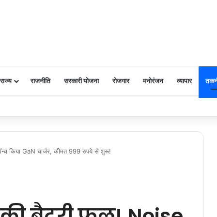
राज्य
राजनीति
सरकारी योजना
रोजगार
मनोरंजन
व्यापार
तकन
 पर किया नमन
लॉन्च किया GaN चार्जर, कीमत 999 रुपये से शुरू!
न की बैटरी फुल! Noise