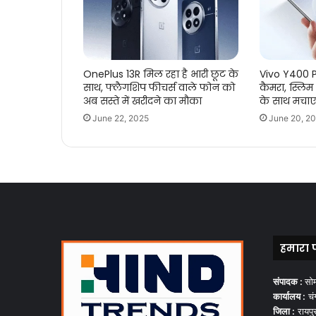
OnePlus 13R मिल रहा है भारी छूट के
Vivo Y400 P
साथ, फ्लैगशिप फीचर्स वाले फोन को
कैमरा, स्लिम
अब सस्ते में खरीदने का मौका
के साथ मचा
June 22, 2025
June 20, 2
हमारा 
संपादक :
सो
कार्यालय :
चंग
जिला :
रायपु