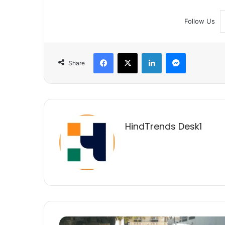
Follow Us
Facebook
X
LinkedIn
Messenger
Share
HindTrends Desk1
नगर