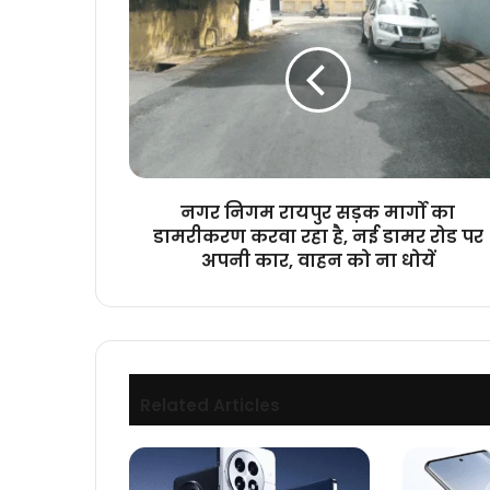
निगम
रायपुर
सड़क
मार्गो
का
डामरीकरण
करवा
रहा
है,
नगर निगम रायपुर सड़क मार्गो का
नई
डामरीकरण करवा रहा है, नई डामर रोड पर
डामर
अपनी कार, वाहन को ना धोयें
रोड
पर
अपनी
कार,
वाहन
को
Related Articles
ना
धोयें