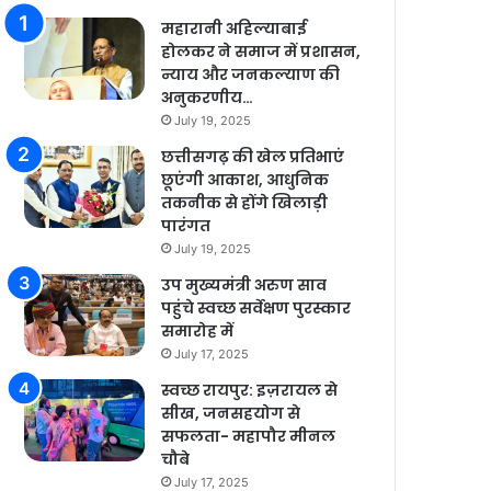
महारानी अहिल्याबाई
होलकर ने समाज में प्रशासन,
न्याय और जनकल्याण की
अनुकरणीय…
July 19, 2025
छत्तीसगढ़ की खेल प्रतिभाएं
छूएंगी आकाश, आधुनिक
तकनीक से होंगे खिलाड़ी
पारंगत
July 19, 2025
उप मुख्यमंत्री अरुण साव
पहुंचे स्वच्छ सर्वेक्षण पुरस्कार
समारोह में
July 17, 2025
स्वच्छ रायपुर: इज़रायल से
सीख, जनसहयोग से
सफलता- महापौर मीनल
चौबे
July 17, 2025