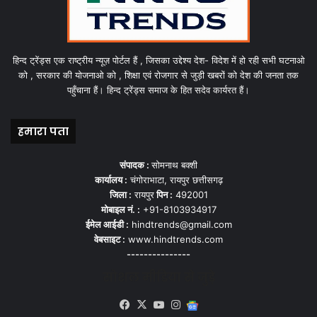
हिन्द ट्रेंड्स एक राष्ट्रीय न्यूज़ पोर्टल हैं , जिसका उद्देश्य देश- विदेश में हो रही सभी घटनाओ
को , सरकार की योजनाओ को , शिक्षा एवं रोजगार से जुड़ी खबरों को देश की जनता तक
पहुँचाना हैं। हिन्द ट्रेंड्स समाज के हित सदेव कार्यरत हैं।
हमारा पता
संपादक :
सोमनाथ बक्शी
कार्यालय :
चंगोराभाटा, रायपुर छत्तीसगढ़
जिला :
रायपुर
पिन :
492001
मोबाइल नं. :
+91-8103934917
ईमेल आईडी :
hindtrends@gmail.com
वेबसाइट :
www.hindtrends.com
---------------
सोशल मीडिया से जुड़े
Facebook
X
YouTube
Instagram
Google