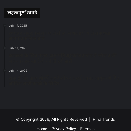
News
महत्वपूर्ण खबरें
July 17, 2025
स्वच्छ रायपुर: इज़रायल से सीख, जनसहयोग से सफलता-
महापौर मीनल चौबे
July 14, 2025
स्वच्छता के लिए पहल: सभापति सूर्यकांत राठौड़ ने जोन 2 की
जनजागरूकता रैली को दी हरी झंडी
July 14, 2025
सफाई और तालाबों की अनदेखी पर सख्ती: अपर आयुक्त ने दिए
नोटिस जारी करने के निर्देश
© Copyright 2026, All Rights Reserved | Hind Trends
Home
Privacy Policy
Sitemap