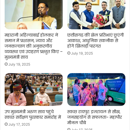
महारानी अहिल्याबाई होलकर ने
छत्तीसगढ़ की खेल प्रतिभाएं छूएंगी
समाज में प्रशासन, न्याय और
आकाश, आधुनिक तकनीक से
जनकल्याण की अनुकरणीय
होंगे खिलाड़ी पारंगत
व्यवस्था एवं उदाहरण प्रस्तुत किए –
July 19, 2025
मुख्यमंत्री साय
July 19, 2025
उप मुख्यमंत्री अरुण साव पहुंचे
स्वच्छ रायपुर: इज़रायल से सीख,
स्वच्छ सर्वेक्षण पुरस्कार समारोह में
जनसहयोग से सफलता- महापौर
मीनल चौबे
July 17, 2025
July 17, 2025