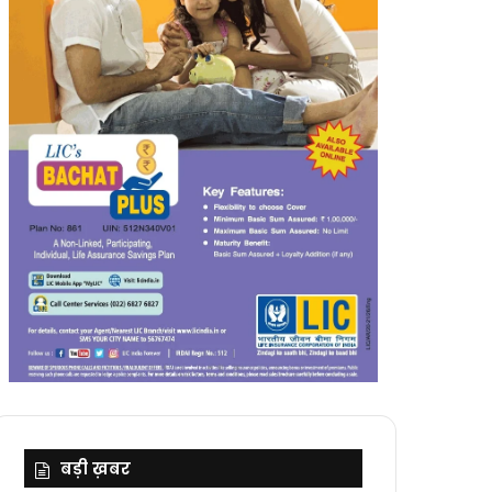
बड़ी ख़बर