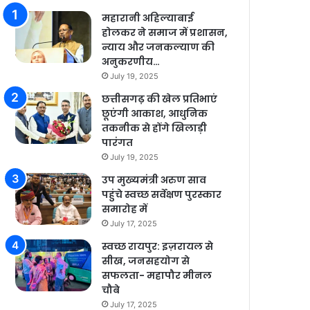
महारानी अहिल्याबाई
होलकर ने समाज में प्रशासन,
न्याय और जनकल्याण की
अनुकरणीय…
July 19, 2025
छत्तीसगढ़ की खेल प्रतिभाएं
छूएंगी आकाश, आधुनिक
तकनीक से होंगे खिलाड़ी
पारंगत
July 19, 2025
उप मुख्यमंत्री अरुण साव
पहुंचे स्वच्छ सर्वेक्षण पुरस्कार
समारोह में
July 17, 2025
स्वच्छ रायपुर: इज़रायल से
सीख, जनसहयोग से
सफलता- महापौर मीनल
चौबे
July 17, 2025