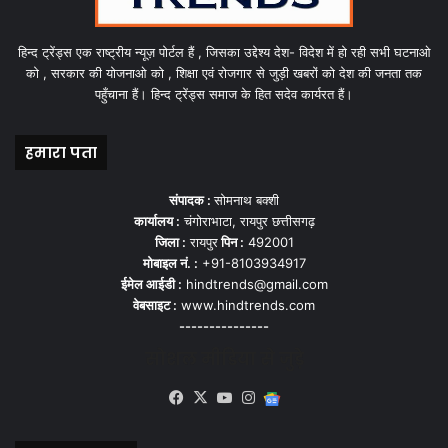
हिन्द ट्रेंड्स एक राष्ट्रीय न्यूज़ पोर्टल हैं , जिसका उद्देश्य देश- विदेश में हो रही सभी घटनाओ
को , सरकार की योजनाओ को , शिक्षा एवं रोजगार से जुड़ी खबरों को देश की जनता तक
पहुँचाना हैं। हिन्द ट्रेंड्स समाज के हित सदेव कार्यरत हैं।
हमारा पता
संपादक :
सोमनाथ बक्शी
कार्यालय :
चंगोराभाटा, रायपुर छत्तीसगढ़
जिला :
रायपुर
पिन :
492001
मोबाइल नं. :
+91-8103934917
ईमेल आईडी :
hindtrends@gmail.com
वेबसाइट :
www.hindtrends.com
---------------
सोशल मीडिया से जुड़े
Facebook
X
YouTube
Instagram
Google
News