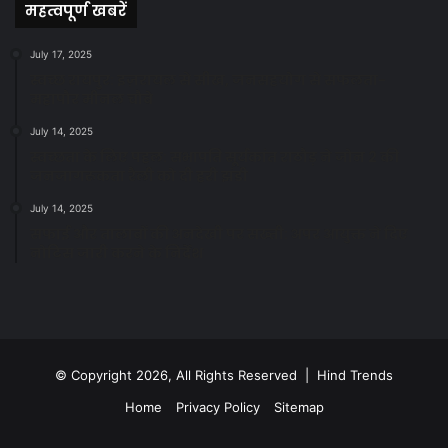
महत्वपूर्ण खबरें
July 17, 2025
स्वच्छ रायपुर: इज़रायल से सीख, जनसहयोग से सफलता-
महापौर मीनल चौबे
July 14, 2025
स्वच्छता के लिए पहल: सभापति सूर्यकांत राठौड़ ने जोन 2 की
जनजागरूकता रैली को दी हरी झंडी
July 14, 2025
सफाई और तालाबों की अनदेखी पर सख्ती: अपर आयुक्त ने दिए
नोटिस जारी करने के निर्देश
© Copyright 2026, All Rights Reserved | Hind Trends
Home
Privacy Policy
Sitemap