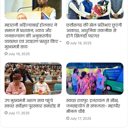
महारानी अहिल्याबाई होलकर ने
छत्तीसगढ़ की खेल प्रतिभाएं छूएंगी
समाज में प्रशासन, न्याय और
आकाश, आधुनिक तकनीक से
जनकल्याण की अनुकरणीय
होंगे खिलाड़ी पारंगत
व्यवस्था एवं उदाहरण प्रस्तुत किए –
July 19, 2025
मुख्यमंत्री साय
July 19, 2025
उप मुख्यमंत्री अरुण साव पहुंचे
स्वच्छ रायपुर: इज़रायल से सीख,
स्वच्छ सर्वेक्षण पुरस्कार समारोह में
जनसहयोग से सफलता- महापौर
मीनल चौबे
July 17, 2025
July 17, 2025