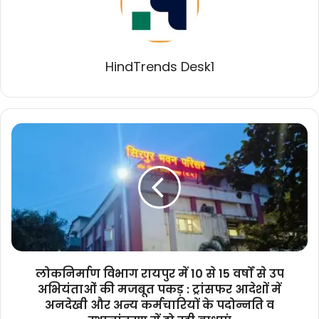
HindTrends Desk1
लोकनिर्माण
विभाग
रायपुर
में
10
से
15
वर्षों
से
उप
लोकनिर्माण विभाग रायपुर में 10 से 15 वर्षों से उप
अभियंताओं
अभियंताओं की मजबूत पकड़ : ट्रांसफर आदेशों में
की
अनदेखी और अन्य कर्मचारियों के पदोन्नति व
मजबूत