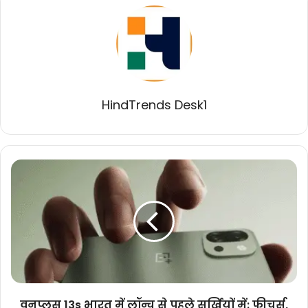
HindTrends Desk1
वनप्लस
13s
भारत
में
लॉन्च
से
पहले
सुर्खियों
में:
फीचर्स,
वनप्लस 13s भारत में लॉन्च से पहले सुर्खियों में: फीचर्स,