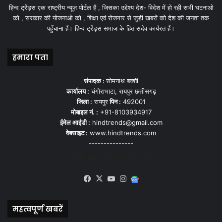
हिन्द ट्रेंड्स एक राष्ट्रीय न्यूज़ पोर्टल हैं , जिसका उद्देश्य देश- विदेश में हो रही सभी घटनाओ
को , सरकार की योजनाओ को , शिक्षा एवं रोजगार से जुड़ी खबरों को देश की जनता तक
पहुँचाना हैं। हिन्द ट्रेंड्स समाज के हित सदेव कार्यरत हैं।
हमारा पता
संपादक :
सोमनाथ बक्शी
कार्यालय :
चंगोराभाटा, रायपुर छत्तीसगढ़
जिला :
रायपुर
पिन :
492001
मोबाइल नं. :
+91-8103934917
ईमेल आईडी :
hindtrends@gmail.com
वेबसाइट :
www.hindtrends.com
---------------
सोशल मीडिया से जुड़े
Facebook
X
YouTube
Instagram
Google
News
महत्वपूर्ण खबरें