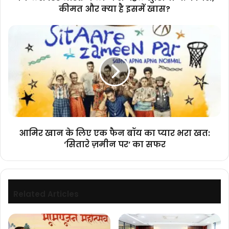
कीमत
कीमत और क्या है इसमें खास?
और
क्या
आमिर
है
खान
इसमें
के
खास?
लिए
एक
फैन
बॉय
का
प्यार
भरा
आमिर खान के लिए एक फैन बॉय का प्यार भरा खत:
खत:
‘सितारे ज़मीन पर’ का सफर
‘सितारे
ज़मीन
पर’
का
सफर
Related Articles