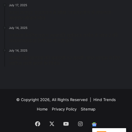
July 17, 2025
स्वच्छ रायपुर: इज़रायल से सीख, जनसहयोग से सफलता-
महापौर मीनल चौबे
July 14, 2025
स्वच्छता के लिए पहल: सभापति सूर्यकांत राठौड़ ने जोन 2 की
जनजागरूकता रैली को दी हरी झंडी
July 14, 2025
सफाई और तालाबों की अनदेखी पर सख्ती: अपर आयुक्त ने दिए
नोटिस जारी करने के निर्देश
© Copyright 2026, All Rights Reserved | Hind Trends
Home
Privacy Policy
Sitemap
Facebook
X
YouTube
Instagram
Google