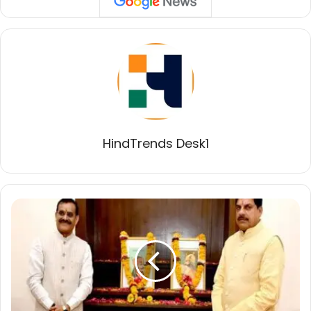
HindTrends Desk1
मुख्यमंत्री
डॉ.
यादव
ने
वीर
शिरोमणि
महाराणा
प्रताप