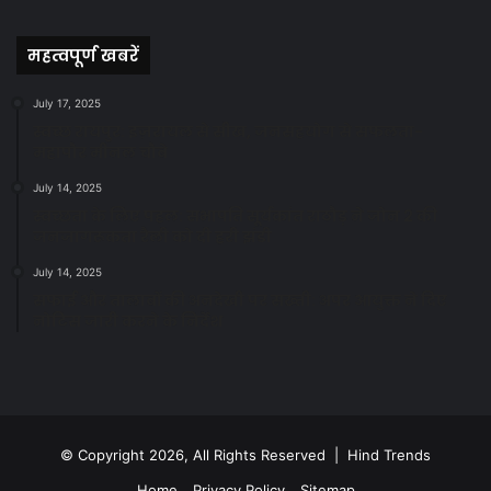
News
महत्वपूर्ण खबरें
July 17, 2025
स्वच्छ रायपुर: इज़रायल से सीख, जनसहयोग से सफलता-
महापौर मीनल चौबे
July 14, 2025
स्वच्छता के लिए पहल: सभापति सूर्यकांत राठौड़ ने जोन 2 की
जनजागरूकता रैली को दी हरी झंडी
July 14, 2025
सफाई और तालाबों की अनदेखी पर सख्ती: अपर आयुक्त ने दिए
नोटिस जारी करने के निर्देश
© Copyright 2026, All Rights Reserved | Hind Trends
Home
Privacy Policy
Sitemap