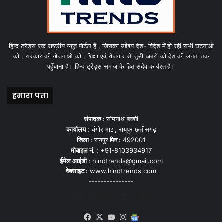
हिन्द ट्रेंड्स एक राष्ट्रीय न्यूज़ पोर्टल हैं , जिसका उद्देश्य देश- विदेश में हो रही सभी घटनाओ
को , सरकार की योजनाओ को , शिक्षा एवं रोजगार से जुड़ी खबरों को देश की जनता तक
पहुँचाना हैं। हिन्द ट्रेंड्स समाज के हित सदेव कार्यरत हैं।
हमारा पता
संपादक :
सोमनाथ बक्शी
कार्यालय :
चंगोराभाटा, रायपुर छत्तीसगढ़
जिला :
रायपुर
पिन :
492001
मोबाइल नं. :
+91-8103934917
ईमेल आईडी :
hindtrends@gmail.com
वेबसाइट :
www.hindtrends.com
---------------
सोशल मीडिया से जुड़े
Facebook
X
YouTube
Instagram
Google