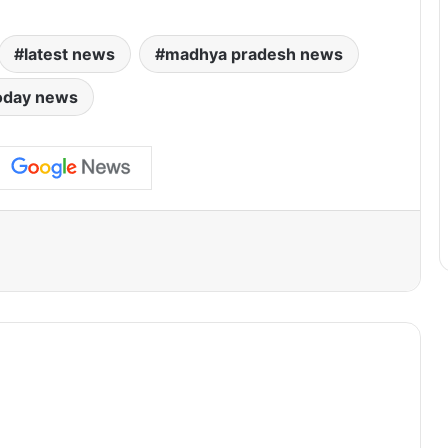
latest news
madhya pradesh news
oday news