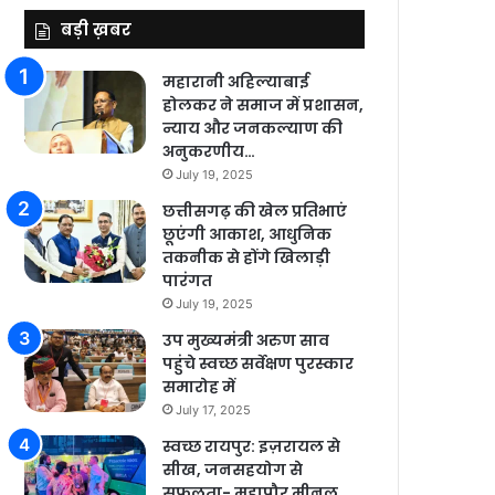
बड़ी ख़बर
महारानी अहिल्याबाई
होलकर ने समाज में प्रशासन,
न्याय और जनकल्याण की
अनुकरणीय…
July 19, 2025
छत्तीसगढ़ की खेल प्रतिभाएं
छूएंगी आकाश, आधुनिक
तकनीक से होंगे खिलाड़ी
पारंगत
July 19, 2025
उप मुख्यमंत्री अरुण साव
पहुंचे स्वच्छ सर्वेक्षण पुरस्कार
समारोह में
July 17, 2025
स्वच्छ रायपुर: इज़रायल से
सीख, जनसहयोग से
सफलता- महापौर मीनल