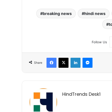
breaking news
hindi news
t
Follow Us
Facebook
X
LinkedIn
Messenger
Share
HindTrends Desk1