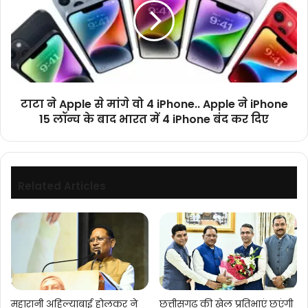
से
मांगे
वो
4
iPhone..
Apple
ने
टाटा ने Apple से मांगे वो 4 iPhone.. Apple ने iPhone
iPhone
15 लॉन्च के बाद भारत में 4 iPhone बंद कर दिए
15
लॉन्च
के
बाद
भारत
Related Articles
में
4
iPhone
बंद
कर
दिए
महारानी अहिल्याबाई होलकर ने
छत्तीसगढ़ की खेल प्रतिभाएं छूएंगी