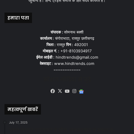
पहुँचाना हैं। हिन्द ट्रेंड्स समाज के हित सदेव कार्यरत हैं।
हमारा पता
संपादक :
सोमनाथ बक्शी
कार्यालय :
चंगोराभाटा, रायपुर छत्तीसगढ़
जिला :
रायपुर
पिन :
492001
मोबाइल नं. :
+91-8103934917
ईमेल आईडी :
hindtrends@gmail.com
वेबसाइट :
www.hindtrends.com
---------------
सोशल मीडिया से जुड़े
Facebook
X
YouTube
Instagram
Google
News
महत्वपूर्ण खबरें
July 17, 2025
स्वच्छ रायपुर: इज़रायल से सीख, जनसहयोग से सफलता-