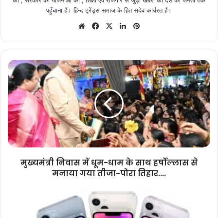
को , सरकार की योजनाओ को , शिक्षा एवं रोजगार से जुड़ी खबरों को देश की जनता तक
पहुँचाना हैं। हिन्द ट्रेंड्स समाज के हित सदेव कार्यरत हैं।
Website
Facebook
X
LinkedIn
Pinterest
मुख्यमंत्री
निवास
में
धूम-
धाम
के
साथ
हर्षोल्लास
से
मनाया
मुख्यमंत्री निवास में धूम-धाम के साथ हर्षोल्लास से
गया
मनाया गया तीजा-पोरा तिहार....
तीजा-
पोरा
टाटा
तिहार....
ने
Apple