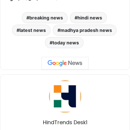
breaking news
hindi news
latest news
madhya pradesh news
today news
HindTrends Desk1