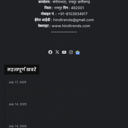
कार्यालय :
चंगोराभाटा, रायपुर छत्तीसगढ़
जिला :
रायपुर
पिन :
492001
मोबाइल नं. :
+91-8103934917
ईमेल आईडी :
hindtrends@gmail.com
वेबसाइट :
www.hindtrends.com
---------------
सोशल मीडिया से जुड़े
Facebook
X
YouTube
Instagram
Google
News
महत्वपूर्ण खबरें
July 17, 2025
स्वच्छ रायपुर: इज़रायल से सीख, जनसहयोग से सफलता-
महापौर मीनल चौबे
July 14, 2025
स्वच्छता के लिए पहल: सभापति सूर्यकांत राठौड़ ने जोन 2 की
जनजागरूकता रैली को दी हरी झंडी
July 14, 2025