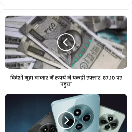
विदेशी
मुद्रा
बाजार
में
रुपये
ने
पकड़ी
रफ्तार,
87.10
पर
विदेशी मुद्रा बाजार में रुपये ने पकड़ी रफ्तार, 87.10 पर
पहुंचा
पहुंचा
POCO
M7
5G:
ब्लू
लाइट
और